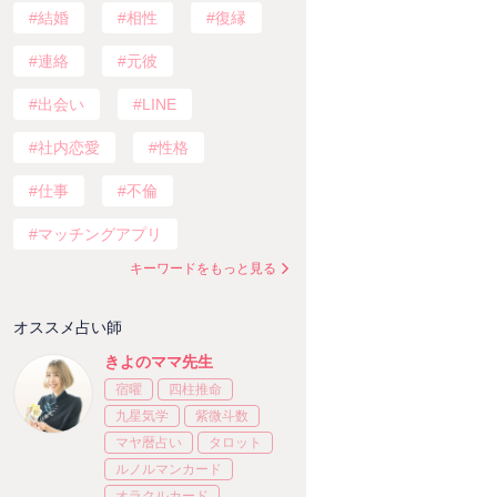
結婚
相性
復縁
連絡
元彼
出会い
LINE
社内恋愛
性格
仕事
不倫
マッチングアプリ
キーワードをもっと見る
オススメ占い師
きよのママ先生
宿曜
四柱推命
九星気学
紫微斗数
マヤ暦占い
タロット
ルノルマンカード
オラクルカード