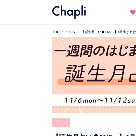
TOP
コラム
【誕生月占い◆11/6～】4月生ま
コラム