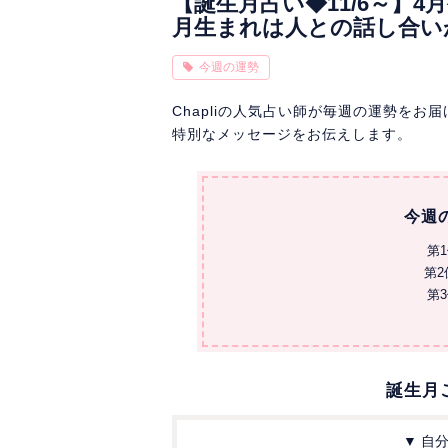
【誕生月占い◆11/6～】
月生まれは人との話し合い
今週の運勢
Chapliの人気占い師が毎週の運勢を
特別なメッセージをお伝えします。
今週
第
第
第
誕生月
▼ 自