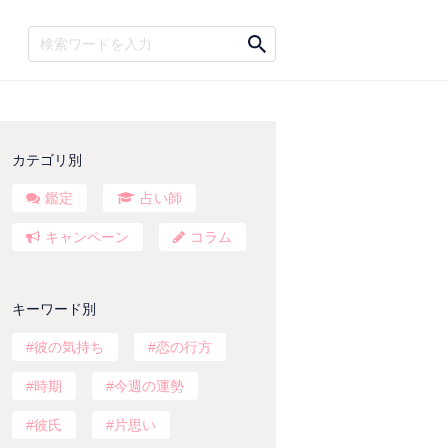
カテゴリ別
鑑定
占い師
キャンペーン
コラム
キーワード別
彼の気持ち
恋の行方
時期
今週の運勢
彼氏
片思い