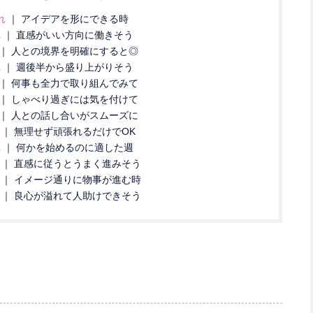
れ
｜ アイデアを形にできる時
れ
｜ 直感がいい方向に働きそう
｜ 人との境界を明確にすると◎
れ
｜ 週後半から盛り上がりそう
｜ 何事も全力で取り組んでみて
｜ しゃべり過ぎには気を付けて
｜ 人との話し合いがスムーズに
れ
｜ 無理せず頑張れるだけでOK
れ
｜ 何かを始めるのに適した週
れ
｜ 直感に従うとうまく進みそう
れ
｜ イメージ通りに物事が進む時
れ
｜ 良心が溢れて人助けできそう