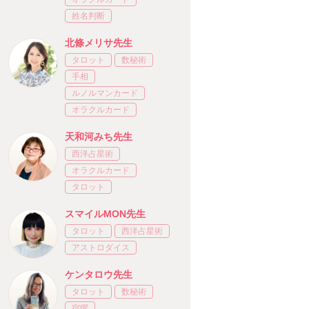
姓名判断
北條メリサ先生
タロット
数秘術
手相
ルノルマンカード
オラクルカード
天和河みち先生
西洋占星術
オラクルカード
タロット
スマイルMON先生
タロット
西洋占星術
アストロダイス
ケンタロウ先生
タロット
数秘術
宿曜