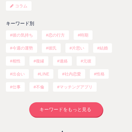
コラム
キーワード別
彼の気持ち
恋の行方
時期
今週の運勢
彼氏
片思い
結婚
相性
復縁
連絡
元彼
出会い
LINE
社内恋愛
性格
仕事
不倫
マッチングアプリ
キーワードをもっと見る