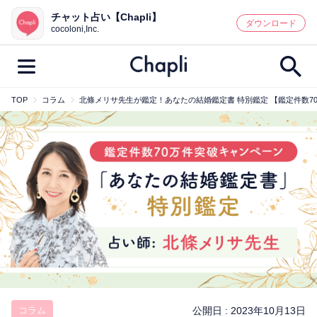
チャット占い【Chapli】
鑑定記事・占い師検索
ダウンロード
cocoloni,Inc.
TOP
コラム
北條メリサ先生が鑑定！あなたの結婚鑑定書 特別鑑定 【鑑定件数7
最新記事一覧
人気記事一覧
カテゴリー別
鑑定
占い師
キャンペーン
キーワード別
彼の気持ち
恋の行方
時期
今週の運勢
彼氏
片思い
結婚
コラム
公開日 :
2023年10月13日