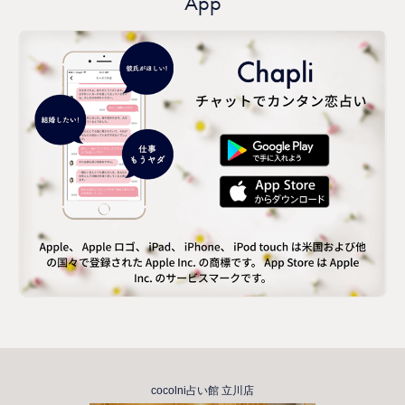
App
cocolni占い館 立川店