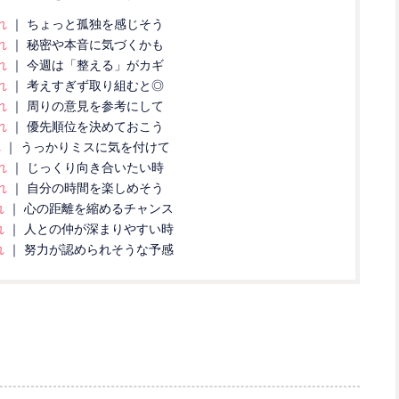
れ
｜ ちょっと孤独を感じそう
れ
｜ 秘密や本音に気づくかも
れ
｜ 今週は「整える」がカギ
れ
｜ 考えすぎず取り組むと◎
れ
｜ 周りの意見を参考にして
れ
｜ 優先順位を決めておこう
れ
｜ うっかりミスに気を付けて
れ
｜ じっくり向き合いたい時
れ
｜ 自分の時間を楽しめそう
れ
｜ 心の距離を縮めるチャンス
れ
｜ 人との仲が深まりやすい時
れ
｜ 努力が認められそうな予感