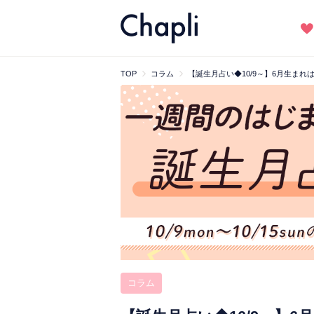
TOP
コラム
【誕生月占い◆10/9～】6月生ま
コラム