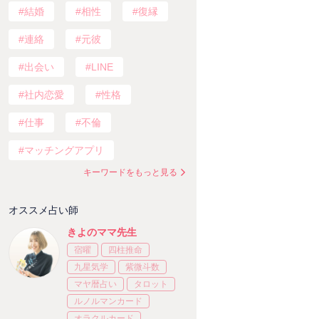
結婚
相性
復縁
連絡
元彼
出会い
LINE
社内恋愛
性格
仕事
不倫
マッチングアプリ
キーワードをもっと見る
オススメ占い師
きよのママ先生
宿曜
四柱推命
九星気学
紫微斗数
マヤ暦占い
タロット
ルノルマンカード
オラクルカード