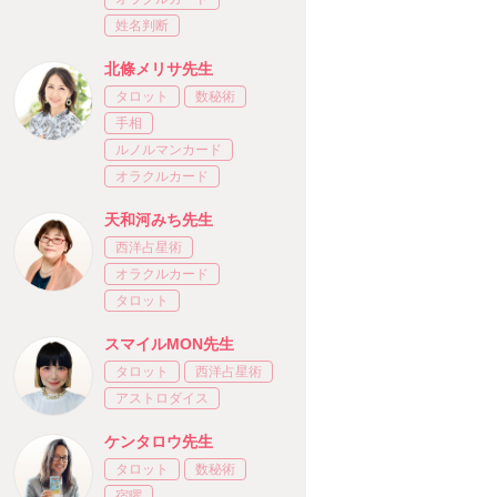
姓名判断
北條メリサ先生
タロット
数秘術
手相
ルノルマンカード
オラクルカード
天和河みち先生
西洋占星術
オラクルカード
タロット
スマイルMON先生
タロット
西洋占星術
アストロダイス
ケンタロウ先生
タロット
数秘術
宿曜