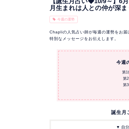
【誕生月占い◆10/9～】
月生まれは人との仲が深ま
今週の運勢
Chapliの人気占い師が毎週の運勢を
特別なメッセージをお伝えします。
今週
第
第
第
誕生月
▼ 自