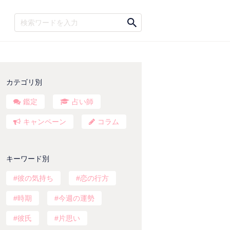
カテゴリ別
鑑定
占い師
キャンペーン
コラム
キーワード別
彼の気持ち
恋の行方
時期
今週の運勢
彼氏
片思い