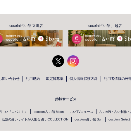
cocolni占い館 立川店
cocolni占い館 川越店
お問い合わせ
利用規約
鑑定師募集
個人情報保護方針
利用者情報の外
姉妹サービス
話占い『ロバミミ』
cocoloni占い館 Moon
占いTVニュース
占いAPI・占い制作
話題の占いサイトが大集合 占いCOLLECTION
cocoloni占い館 Sun
cocoloni Select