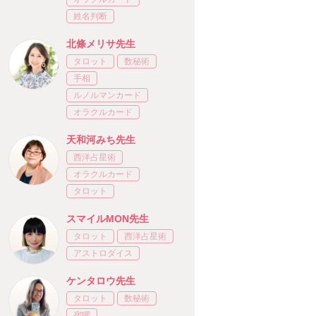
姓名判断
北條メリサ先生
タロット
数秘術
手相
ルノルマンカード
オラクルカード
天和河みち先生
西洋占星術
オラクルカード
タロット
スマイルMON先生
タロット
西洋占星術
アストロダイス
ケンタロウ先生
タロット
数秘術
宿曜