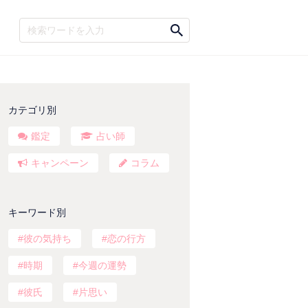
カテゴリ別
鑑定
占い師
キャンペーン
コラム
キーワード別
彼の気持ち
恋の行方
時期
今週の運勢
彼氏
片思い