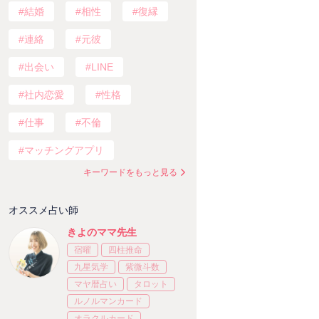
結婚
相性
復縁
連絡
元彼
出会い
LINE
社内恋愛
性格
仕事
不倫
マッチングアプリ
キーワードをもっと見る
オススメ占い師
きよのママ先生
宿曜
四柱推命
九星気学
紫微斗数
マヤ暦占い
タロット
ルノルマンカード
オラクルカード