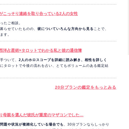
がこっそり連絡を取り合っている2人の女性
ったご相談。
募らせていたものの、
彼についていろんな方向から見る
ことで、
ます。
西洋占星術×タロットでわかる私と彼の通信簿
手ついて、
2人のホロスコープを詳細に読み解き、相性を詳しく
にタロットで今後の流れを占い、とてもボリュームのある鑑定結
20分プランの鑑定をもっとみる
り母親を選んだ彼氏が重度のマザコンでした…
問題や状況が複雑化している場合でも
、30分プランならしっかり