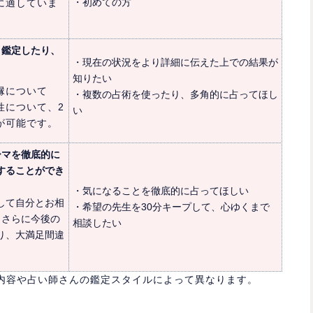
・初めての方
に適していま
く鑑定したり、
・現在の状況をより詳細に伝えた上での結果が
知りたい
縁について
・複数の占術を使ったり、多角的に占ってほし
性について、2
い
が可能です。
ーマを徹底的に
することができ
・気になることを徹底的に占ってほしい
して自分とお相
・希望の先生を30分キープして、心ゆくまで
、さらに今後の
相談したい
り、大満足間違
内容や占い師さんの鑑定スタイルによって異なります。