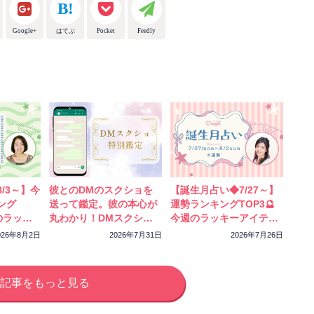
Google+
はてぶ
Pocket
Feedly
/3～】今
彼とのDMのスクショを
【誕生月占い◆7/27～】
ング
送って鑑定。彼の本心が
運勢ランキングTOP3🔮
のラッキ
丸わかり！DMスクショ
今週のラッキーアイテム
ック！
特別鑑定をスタートしま
もチェック！
026年8月2日
2026年7月31日
2026年7月26日
した
記事をもっと見る