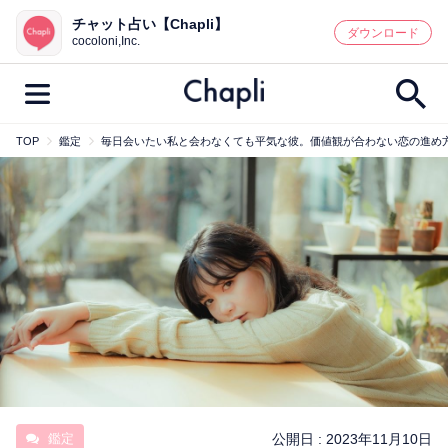
チャット占い【Chapli】
鑑定記事・占い師検索
ダウンロード
cocoloni,Inc.
TOP
鑑定
毎日会いたい私と会わなくても平気な彼。価値観が合わない恋の進め
最新記事一覧
人気記事一覧
カテゴリー別
鑑定
占い師
キャンペーン
キーワード別
彼の気持ち
恋の行方
時期
今週の運勢
彼氏
片思い
結婚
鑑定
公開日 :
2023年11月10日