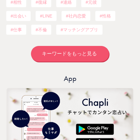
相性
復縁
連絡
元彼
出会い
LINE
社内恋愛
性格
仕事
不倫
マッチングアプリ
キーワードをもっと見る
App