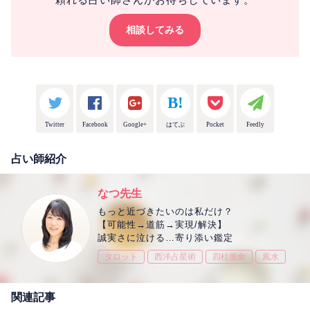
相談してみる
Twitter
Facebook
Google+
はてぶ
Pocket
Feedly
占い師紹介
なつ先生
もっと近づきたいのは私だけ？
【可能性→道筋→実現/解決】
誠実さに泣ける…寄り添い鑑定
タロット
西洋占星術
四柱推命
風水
関連記事