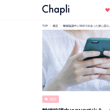
TOP
鑑定
離婚協議中にSNSで出会った彼に恋
鑑定