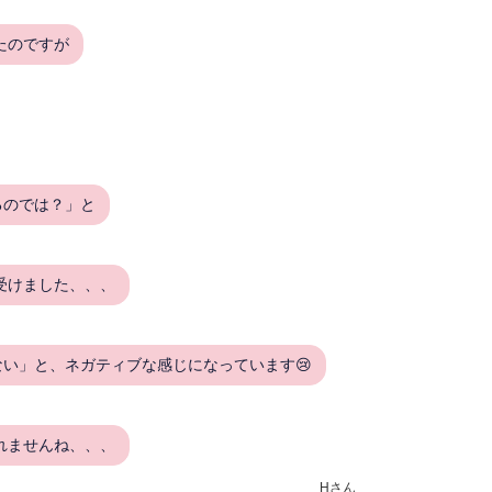
たのですが
るのでは？」と
受けました、、、
い」と、ネガティブな感じになっています😢
れませんね、、、
Hさん