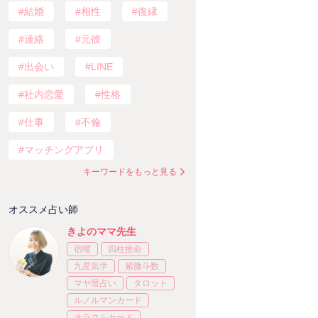
結婚
相性
復縁
連絡
元彼
出会い
LINE
社内恋愛
性格
仕事
不倫
マッチングアプリ
キーワードをもっと見る
オススメ占い師
きよのママ先生
宿曜
四柱推命
九星気学
紫微斗数
マヤ暦占い
タロット
ルノルマンカード
オラクルカード