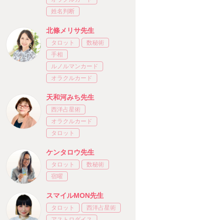
姓名判断
北條メリサ先生
タロット
数秘術
手相
ルノルマンカード
オラクルカード
天和河みち先生
西洋占星術
オラクルカード
タロット
ケンタロウ先生
タロット
数秘術
宿曜
スマイルMON先生
タロット
西洋占星術
アストロダイス