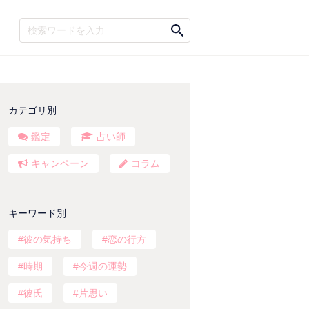
カテゴリ別
鑑定
占い師
キャンペーン
コラム
キーワード別
彼の気持ち
恋の行方
時期
今週の運勢
彼氏
片思い