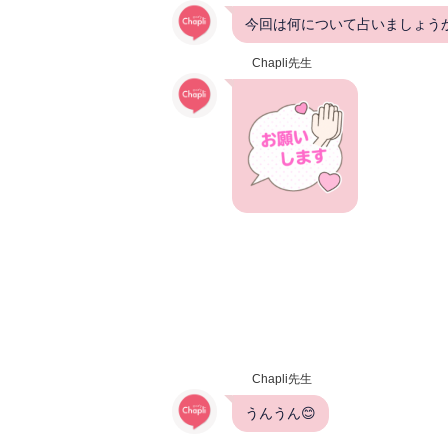
今回は何について占いましょうか(*
Chapli先生
Chapli先生
うんうん😊