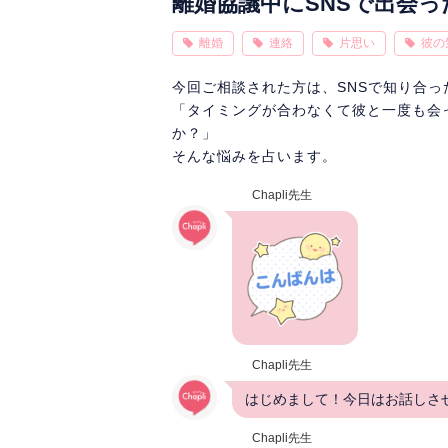
離婚協議中にSNSで出会
離婚
連絡
片思い
彼の
今回ご相談された方は、SNSで知り合っ
「タイミングが合わなくて彼と一度も会
か？」
そんな悩みを占います。
Chapli先生
Chapli先生
はじめまして！今日はお話しさ
Chapli先生