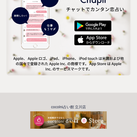
cocolni占い館 立川店