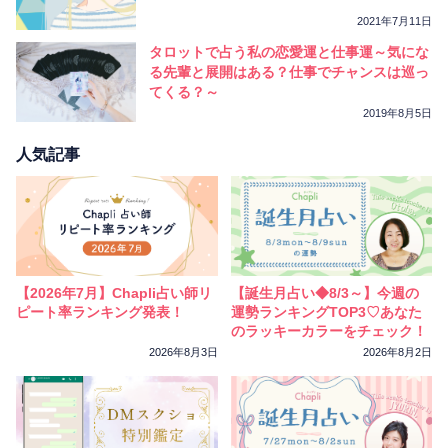
2021年7月11日
タロットで占う私の恋愛運と仕事運～気にな
る先輩と展開はある？仕事でチャンスは巡っ
てくる？～
2019年8月5日
人気記事
【2026年7月】Chapli占い師リ
【誕生月占い◆8/3～】今週の
ピート率ランキング発表！
運勢ランキングTOP3♡あなた
のラッキーカラーをチェック！
2026年8月3日
2026年8月2日