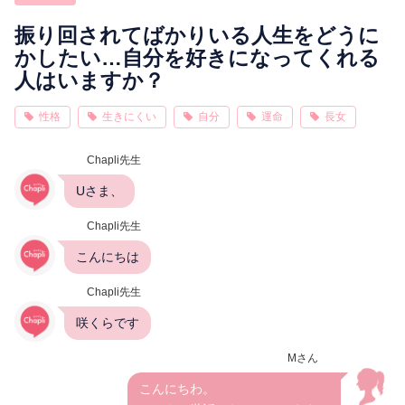
相性
復縁
連絡
振り回されてばかりいる人生をどうに
かしたい…自分を好きになってくれる
人はいますか？
性格
生きにくい
自分
運命
長女
Chapli先生
Uさま、
Chapli先生
こんにちは
Chapli先生
咲くらです
Mさん
こんにちわ。