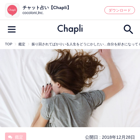
チャット占い【Chapli】
鑑定記事・占い師検索
ダウンロード
cocoloni,Inc.
TOP
鑑定
振り回されてばかりいる人生をどうにかしたい…自分を好きになって
最新記事一覧
人気記事一覧
カテゴリー別
鑑定
占い師
キャンペーン
キーワード別
彼の気持ち
恋の行方
時期
今週の運勢
彼氏
片思い
結婚
鑑定
公開日 :
2018年12月28日