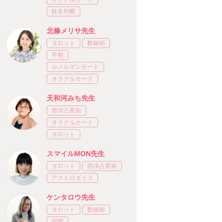
姓名判断
北條メリサ先生
タロット
数秘術
手相
ルノルマンカード
オラクルカード
天和河みち先生
西洋占星術
オラクルカード
タロット
スマイルMON先生
タロット
西洋占星術
アストロダイス
ケンタロウ先生
タロット
数秘術
宿曜