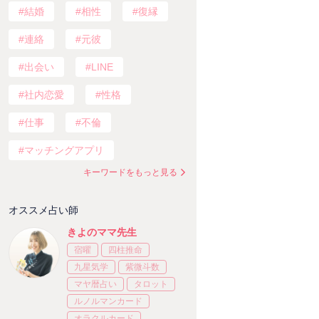
結婚
相性
復縁
連絡
元彼
出会い
LINE
社内恋愛
性格
仕事
不倫
マッチングアプリ
キーワードをもっと見る
オススメ占い師
きよのママ先生
宿曜
四柱推命
九星気学
紫微斗数
マヤ暦占い
タロット
ルノルマンカード
オラクルカード