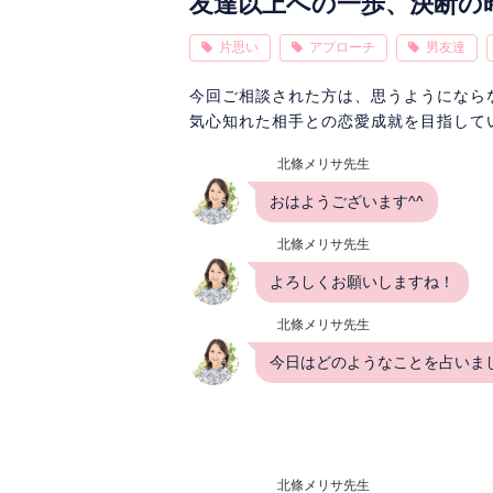
友達以上への一歩、決断の
片思い
アプローチ
男友達
今回ご相談された方は、思うようになら
気心知れた相手との恋愛成就を目指して
北條メリサ先生
おはようございます^^
北條メリサ先生
よろしくお願いしますね！
北條メリサ先生
今日はどのようなことを占いま
北條メリサ先生