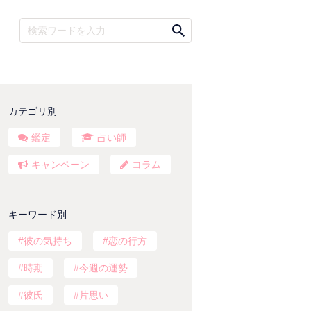
カテゴリ別
鑑定
占い師
キャンペーン
コラム
キーワード別
彼の気持ち
恋の行方
時期
今週の運勢
彼氏
片思い