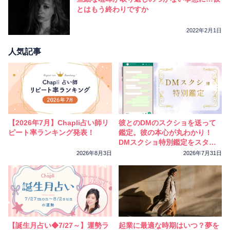
とはもう終わりですか
2022年2月1日
人気記事
【2026年7月】Chapli占い師リ
彼とのDMのスクショを送って
ピート率ランキング発表！
鑑定。彼の本心が丸わかり！
DMスクショ特別鑑定をスター
トしました
2026年8月3日
2026年7月31日
【誕生月占い◆7/27～】運勢ラ
起業に最適な時期はいつ？夢を