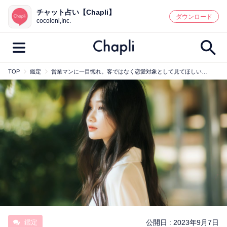
チャット占い【Chapli】
鑑定記事・占い師検索
ダウンロード
cocoloni,Inc.
TOP
鑑定
営業マンに一目惚れ。客ではなく恋愛対象として見てほしい…
最新記事一覧
人気記事一覧
カテゴリー別
鑑定
占い師
キャンペーン
キーワード別
彼の気持ち
恋の行方
時期
今週の運勢
彼氏
片思い
結婚
鑑定
公開日 :
2023年9月7日