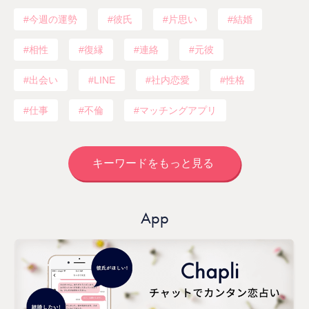
今週の運勢
彼氏
片思い
結婚
相性
復縁
連絡
元彼
出会い
LINE
社内恋愛
性格
仕事
不倫
マッチングアプリ
キーワードをもっと見る
App