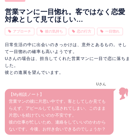
相性
復縁
連絡
営業マンに一目惚れ。客ではなく恋愛
対象として見てほしい…
アプローチ
彼の気持ち
恋の行方
一目惚れ
日常生活の中に出会いのきっかけは、意外とあるもの。そし
て一目惚れの確率も高いようです。
Uさんの場合は、担当してくれた営業マンに一目で恋に落ちま
した。
彼との進展を望んでいます。
Uさん
【My相談ノート】
営業マンの彼に片思い中です。客としてしか見ても
らえず、アピールしても流されてしまい、このまま
片思いを続けていいのか不安です。
彼の仕事が忙しいため、連絡をしていいのかわから
ないです。今後、お付き合いできるのでしょうか？