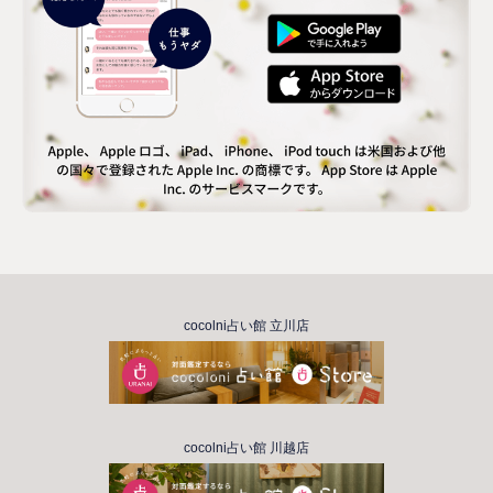
cocolni占い館 立川店
cocolni占い館 川越店