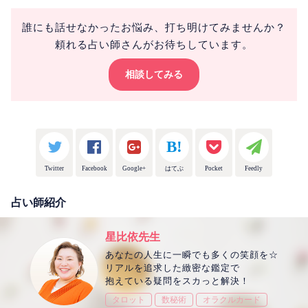
誰にも話せなかったお悩み、打ち明けてみませんか？
頼れる占い師さんがお待ちしています。
相談してみる
Twitter
Facebook
Google+
はてぶ
Pocket
Feedly
占い師紹介
星比依先生
あなたの人生に一瞬でも多くの笑顔を☆
リアルを追求した緻密な鑑定で
抱えている疑問をスカっと解決！
タロット
数秘術
オラクルカード