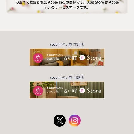
cocolni占い館 立川店
cocolni占い館 川越店