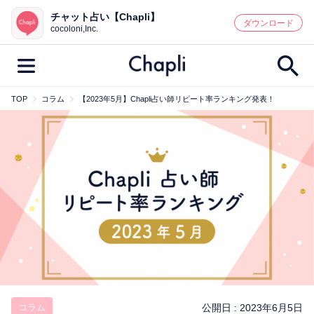
チャット占い【Chapli】
鑑定記事・占い師検索
ダウンロード
cocoloni,Inc.
TOP
コラム
【2023年5月】Chapli占い師リピート率ランキング発表！
最新記事一覧
人気記事一覧
カテゴリー別
鑑定
占い師
キャンペーン
キーワード別
彼の気持ち
恋の行方
時期
今週の運勢
彼氏
片思い
結婚
コラム
公開日 :
2023年6月5日