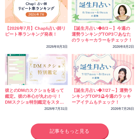
【2026年7月】Chapli占い師リ
【誕生月占い◆8/3～】今週の
ピート率ランキング発表！
運勢ランキングTOP3♡あなた
のラッキーカラーをチェック！
2026年8月3日
2026年8月2日
彼とのDMのスクショを送って
【誕生月占い◆7/27～】運勢ラ
鑑定。彼の本心が丸わかり！
ンキングTOP3🔮今週のラッキ
DMスクショ特別鑑定をスター
ーアイテムもチェック！
トしました
2026年7月31日
2026年7月26日
記事をもっと見る