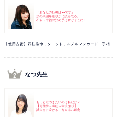
「あなたの転機は●●です」
次の展開を細やかに読み取る。
不安→幸福の決め手はすぐそこに！
【使用占術】四柱推命，タロット，ルノルマンカード，手相
なつ先生
もっと近づきたいのは私だけ？
【可能性→道筋→実現/解決】
誠実さに泣ける…寄り添い鑑定