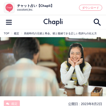
チャット占い【Chapli】
鑑定記事・占い師検索
ダウンロード
cocoloni,Inc.
TOP
鑑定
高校時代の元彼と再会。彼と復縁できる正しい気持ちの伝え方
最新記事一覧
人気記事一覧
カテゴリー別
鑑定
占い師
キャンペーン
キーワード別
彼の気持ち
恋の行方
時期
今週の運勢
彼氏
片思い
結婚
鑑定
公開日 :
2023年8月2日