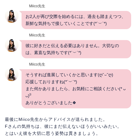
Miico先生
お2人が再び交際を始めるには、過去も踏まえつつ、
新鮮な気持ちで接していくことです(*´︶`*)
Miico先生
彼に好きだと伝える必要はありません。大切なの
は、素直な気持ちです(*´︶`*)
Miico先生
そうすれば進展していくかと思います(ღ˘⌣˘ღ)
応援しておりますね(*´︶`*)
また何かありましたら、お気軽にご相談ください(* ᴗ
ᴗ)⁾⁾
ありがとうございました🍀
最後にMiico先生からアドバイスが送られました。
Fさんの気持ちは、彼にまだ伝えないほうがいいみたい。
とはいえ彼を大切に思う姿勢は貫きましょう。