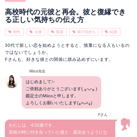
相性
復縁
連絡
高校時代の元彼と再会。彼と復縁でき
る正しい気持ちの伝え方
相性
元彼
復縁
彼の気持ち
結婚
30代で新しい恋を始めようとすると、慎重になる人もいるの
ではないでしょうか。
Fさんも、好きな彼との関係に踏み込めずにいます。
Miico先生
はじめまして✨
ご依頼ありがとうございます( ⁎ᵕᴗᵕ⁎ )
鑑定士のMiicoと申します。
よろしくお願いいたします(⁎˃ᴗ˂⁎)
Fさん
わたしは、今32歳です。
高校の時に付き合っていた彼と、最近会うようにな