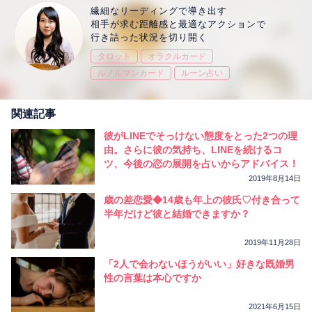
繊細なリーディングで導き出す
相手が求む距離感と最適なアクションで
行き詰った状況を切り開く
タロット
オラクルカード
ルノルマンカード
ルーン占い
関連記事
彼がLINEでそっけない態度をとった2つの理
由。さらに彼の気持ち、LINEを続けるコ
ツ、今後の恋の展開を占いからアドバイス！
2019年8月14日
歳の差恋愛◆14歳も年上の彼氏♡付き合って
半年だけど彼と結婚できますか？
2019年11月28日
「2人で会わないほうがいい」好きな既婚男
性の言葉は本心ですか
2021年6月15日