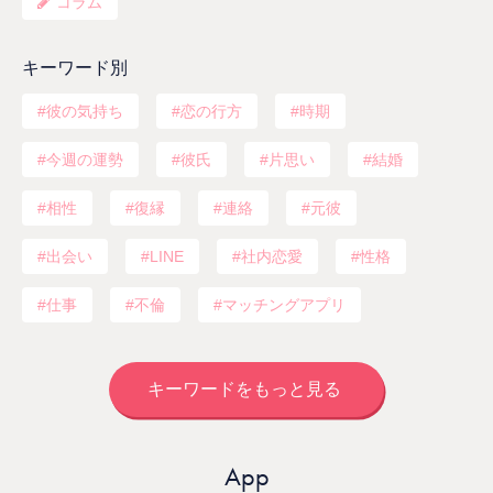
コラム
キーワード別
彼の気持ち
恋の行方
時期
今週の運勢
彼氏
片思い
結婚
相性
復縁
連絡
元彼
出会い
LINE
社内恋愛
性格
仕事
不倫
マッチングアプリ
キーワードをもっと見る
App