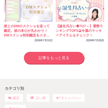
彼とのDMのスクショを送って
【誕生月占い◆7/27～】運勢ラ
鑑定。彼の本心が丸わかり！
ンキングTOP3🔮今週のラッキ
DMスクショ特別鑑定をスター
ーアイテムもチェック！
トしました
2026年7月31日
2026年7月26日
記事をもっと見る
カテゴリ別
鑑定
占い師
キャンペーン