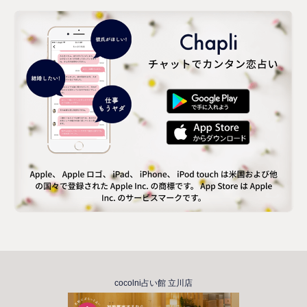
cocolni占い館 立川店