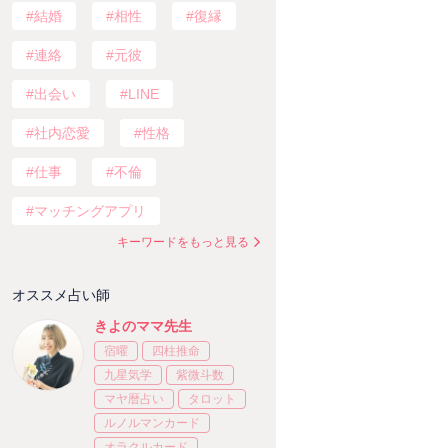
結婚
相性
復縁
連絡
元彼
出会い
LINE
社内恋愛
性格
仕事
不倫
マッチングアプリ
キーワードをもっと見る
オススメ占い師
きよのママ先生
宿曜
四柱推命
九星気学
紫微斗数
マヤ暦占い
タロット
ルノルマンカード
オラクルカード