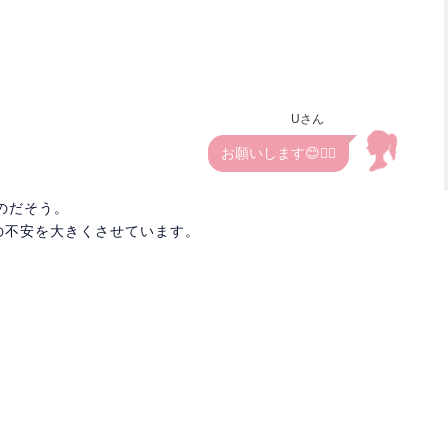
Uさん
お願いします😊🙇‍♀️
のだそう。
の不安を大きくさせています。