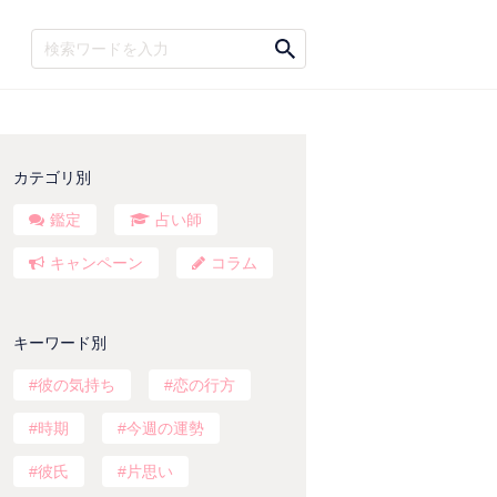
カテゴリ別
鑑定
占い師
キャンペーン
コラム
キーワード別
彼の気持ち
恋の行方
時期
今週の運勢
彼氏
片思い