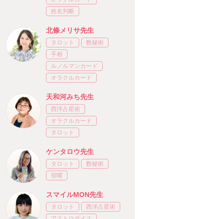
姓名判断
北條メリサ先生
タロット
数秘術
手相
ルノルマンカード
オラクルカード
天和河みち先生
西洋占星術
オラクルカード
タロット
ケンタロウ先生
タロット
数秘術
宿曜
スマイルMON先生
タロット
西洋占星術
アストロダイス