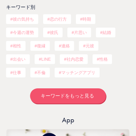
キーワード別
彼の気持ち
恋の行方
時期
今週の運勢
彼氏
片思い
結婚
相性
復縁
連絡
元彼
出会い
LINE
社内恋愛
性格
仕事
不倫
マッチングアプリ
キーワードをもっと見る
App