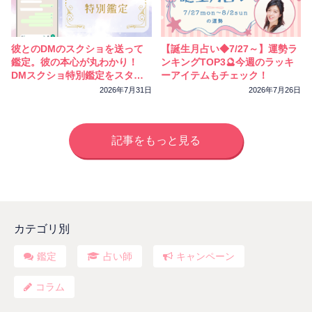
彼とのDMのスクショを送って
【誕生月占い◆7/27～】運勢ラ
鑑定。彼の本心が丸わかり！
ンキングTOP3🔮今週のラッキ
DMスクショ特別鑑定をスター
ーアイテムもチェック！
トしました
2026年7月31日
2026年7月26日
記事をもっと見る
カテゴリ別
鑑定
占い師
キャンペーン
コラム