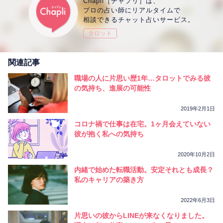
Chapli［チャプリ］は、
プロの占い師にリアルタイムで
相談できるチャット占いサービス。
タロット
関連記事
職場の人に片思い歴1年…タロットでみる彼
の気持ち、進展の可能性
2019年2月1日
コロナ禍で仕事は在宅。1ヶ月会えていない
彼が抱く私への気持ち
2020年10月2日
内緒で始めた転職活動。安定それとも成長？
私のキャリアの築き方
2022年6月3日
片思いの彼からLINEが来なくなりました。