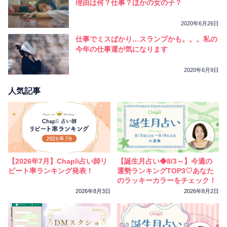
理由は何？仕事？ほかの女の子？
2020年6月26日
仕事でミスばかり…スランプかも。。。私の
今年の仕事運が気になります
2020年6月9日
人気記事
【2026年7月】Chapli占い師リ
【誕生月占い◆8/3～】今週の
ピート率ランキング発表！
運勢ランキングTOP3♡あなた
のラッキーカラーをチェック！
2026年8月3日
2026年8月2日