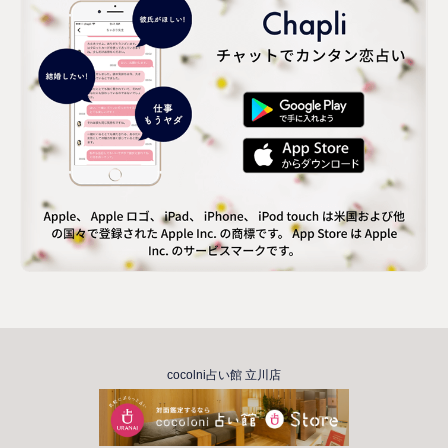
cocolni占い館 立川店