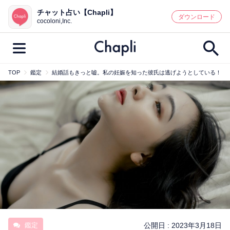
チャット占い【Chapli】
鑑定記事・占い師検索
ダウンロード
cocoloni,Inc.
TOP
鑑定
結婚話もきっと嘘。私の妊娠を知った彼氏は逃げようとしている！
最新記事一覧
人気記事一覧
カテゴリー別
鑑定
占い師
キャンペーン
キーワード別
彼の気持ち
恋の行方
時期
今週の運勢
彼氏
片思い
結婚
鑑定
公開日 :
2023年3月18日