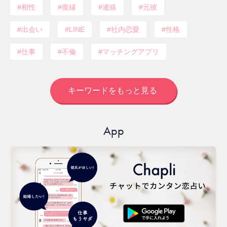
相性
復縁
連絡
元彼
出会い
LINE
社内恋愛
性格
仕事
不倫
マッチングアプリ
キーワードをもっと見る
App