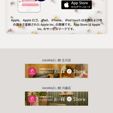
cocolni占い館 立川店
cocolni占い館 川越店