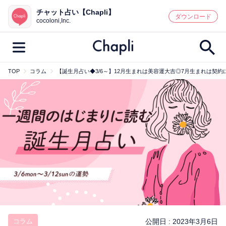
チャット占い【Chapli】
鑑定記事・占い師検索
ダウンロード
cocoloni,Inc.
TOP
コラム
【誕生月占い◆3/6～】12月生まれは美容運大吉◎7月生まれは契
最新記事一覧
人気記事一覧
カテゴリー別
鑑定
占い師
キャンペーン
キーワード別
彼の気持ち
恋の行方
時期
今週の運勢
彼氏
片思い
結婚
コラム
公開日 :
2023年3月6日