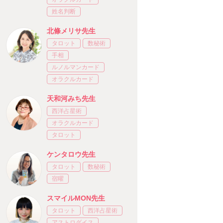
姓名判断
北條メリサ先生
タロット
数秘術
手相
ルノルマンカード
オラクルカード
天和河みち先生
西洋占星術
オラクルカード
タロット
ケンタロウ先生
タロット
数秘術
宿曜
スマイルMON先生
タロット
西洋占星術
アストロダイス