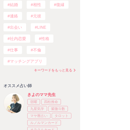
結婚
相性
復縁
連絡
元彼
出会い
LINE
社内恋愛
性格
仕事
不倫
マッチングアプリ
キーワードをもっと見る
オススメ占い師
きよのママ先生
宿曜
四柱推命
九星気学
紫微斗数
マヤ暦占い
タロット
ルノルマンカード
オラクルカード