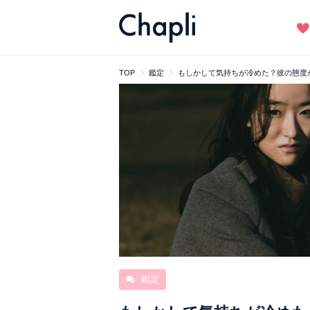
TOP
鑑定
もしかして気持ちが冷めた？彼の態度
鑑定