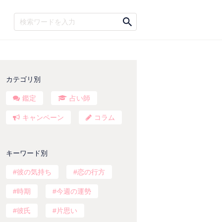
カテゴリ別
鑑定
占い師
キャンペーン
コラム
キーワード別
彼の気持ち
恋の行方
時期
今週の運勢
彼氏
片思い