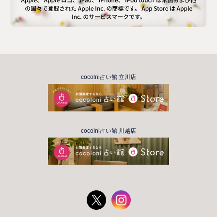
cocolni占い館 立川店
cocolni占い館 川越店