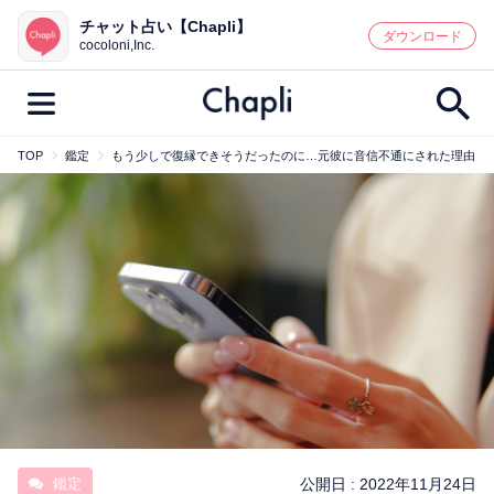
チャット占い【Chapli】
鑑定記事・占い師検索
ダウンロード
cocoloni,Inc.
TOP
鑑定
もう少しで復縁できそうだったのに…元彼に音信不通にされた理由
最新記事一覧
人気記事一覧
カテゴリー別
鑑定
占い師
キャンペーン
キーワード別
彼の気持ち
恋の行方
時期
今週の運勢
彼氏
片思い
結婚
鑑定
公開日 :
2022年11月24日