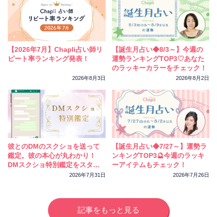
【2026年7月】Chapli占い師リ
【誕生月占い◆8/3～】今週の
ピート率ランキング発表！
運勢ランキングTOP3♡あなた
のラッキーカラーをチェック！
2026年8月3日
2026年8月2日
彼とのDMのスクショを送って
【誕生月占い◆7/27～】運勢ラ
鑑定。彼の本心が丸わかり！
ンキングTOP3🔮今週のラッキ
DMスクショ特別鑑定をスター
ーアイテムもチェック！
トしました
2026年7月31日
2026年7月26日
記事をもっと見る