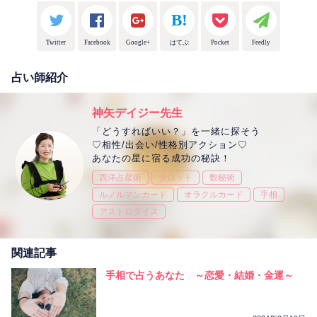
Twitter
Facebook
Google+
はてぶ
Pocket
Feedly
占い師紹介
神矢デイジー先生
「どうすればいい？」を一緒に探そう
♡相性/出会い/性格別アクション♡
あなたの星に宿る成功の秘訣！
西洋占星術
タロット
数秘術
ルノルマンカード
オラクルカード
手相
アストロダイス
関連記事
手相で占うあなた ～恋愛・結婚・金運～