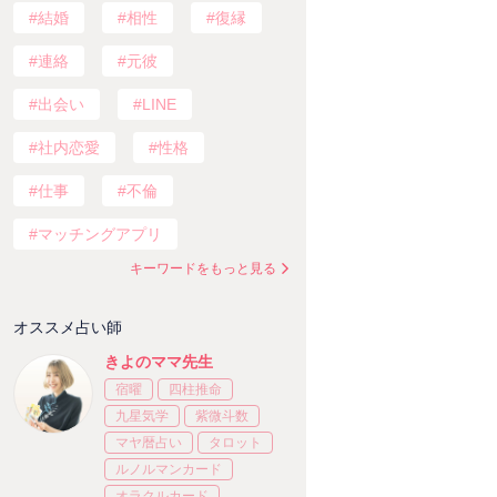
結婚
相性
復縁
連絡
元彼
出会い
LINE
社内恋愛
性格
仕事
不倫
マッチングアプリ
キーワードをもっと見る
オススメ占い師
きよのママ先生
宿曜
四柱推命
九星気学
紫微斗数
マヤ暦占い
タロット
ルノルマンカード
オラクルカード