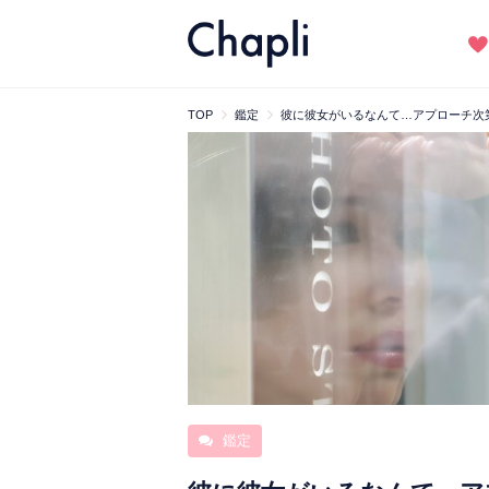
TOP
鑑定
彼に彼女がいるなんて…アプローチ次
鑑定