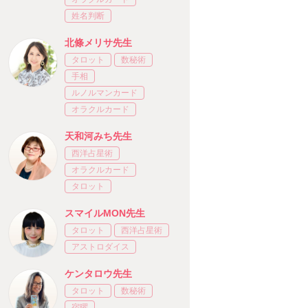
姓名判断
北條メリサ先生
タロット
数秘術
手相
ルノルマンカード
オラクルカード
天和河みち先生
西洋占星術
オラクルカード
タロット
スマイルMON先生
タロット
西洋占星術
アストロダイス
ケンタロウ先生
タロット
数秘術
宿曜