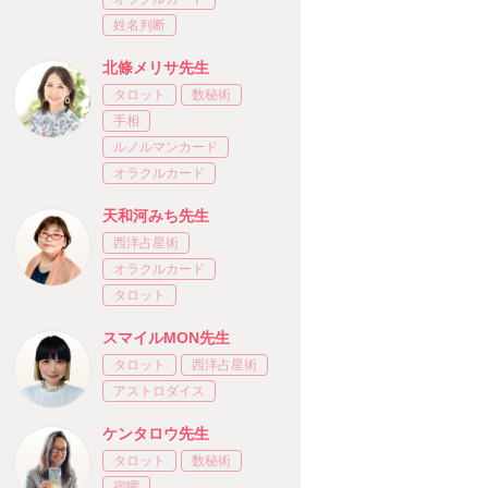
姓名判断
北條メリサ先生
タロット
数秘術
手相
ルノルマンカード
オラクルカード
天和河みち先生
西洋占星術
オラクルカード
タロット
スマイルMON先生
タロット
西洋占星術
アストロダイス
ケンタロウ先生
タロット
数秘術
宿曜