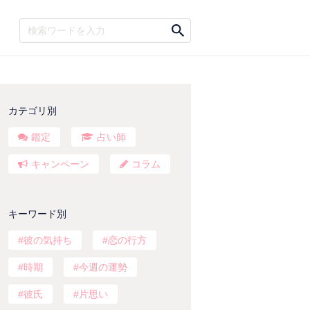
カテゴリ別
鑑定
占い師
キャンペーン
コラム
キーワード別
彼の気持ち
恋の行方
時期
今週の運勢
彼氏
片思い