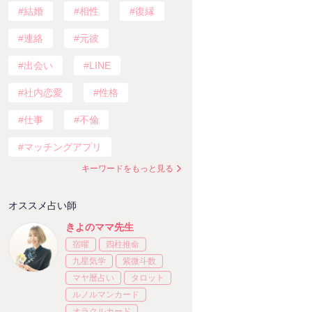
結婚
相性
復縁
連絡
元彼
出会い
LINE
社内恋愛
性格
仕事
不倫
マッチングアプリ
キーワードをもっと見る
オススメ占い師
きよのママ先生
宿曜
四柱推命
九星気学
紫微斗数
マヤ暦占い
タロット
ルノルマンカード
オラクルカード