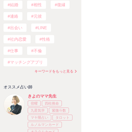
結婚
相性
復縁
連絡
元彼
出会い
LINE
社内恋愛
性格
仕事
不倫
マッチングアプリ
キーワードをもっと見る
オススメ占い師
きよのママ先生
宿曜
四柱推命
九星気学
紫微斗数
マヤ暦占い
タロット
ルノルマンカード
オラクルカード