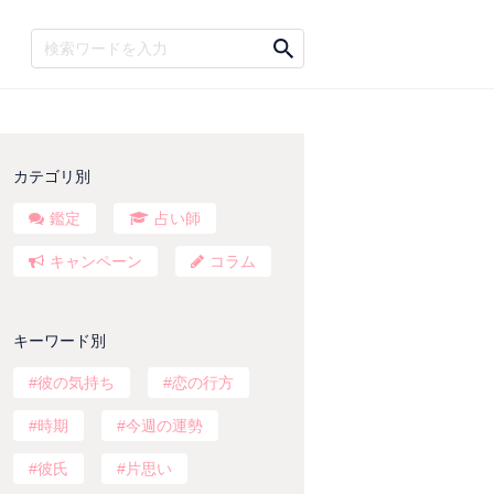
カテゴリ別
鑑定
占い師
キャンペーン
コラム
キーワード別
彼の気持ち
恋の行方
時期
今週の運勢
彼氏
片思い