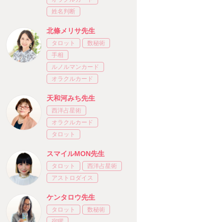
姓名判断
北條メリサ先生
タロット
数秘術
手相
ルノルマンカード
オラクルカード
天和河みち先生
西洋占星術
オラクルカード
タロット
スマイルMON先生
タロット
西洋占星術
アストロダイス
ケンタロウ先生
タロット
数秘術
宿曜