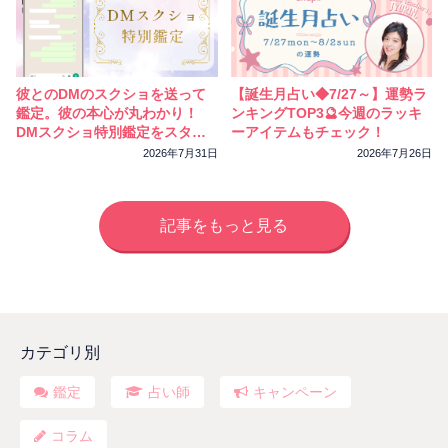
彼とのDMのスクショを送って
【誕生月占い◆7/27～】運勢ラ
鑑定。彼の本心が丸わかり！
ンキングTOP3🔮今週のラッキ
DMスクショ特別鑑定をスター
ーアイテムもチェック！
トしました
2026年7月31日
2026年7月26日
記事をもっと見る
カテゴリ別
鑑定
占い師
キャンペーン
コラム