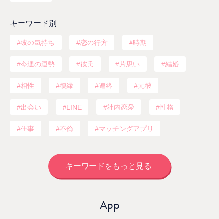
キーワード別
彼の気持ち
恋の行方
時期
今週の運勢
彼氏
片思い
結婚
相性
復縁
連絡
元彼
出会い
LINE
社内恋愛
性格
仕事
不倫
マッチングアプリ
キーワードをもっと見る
App