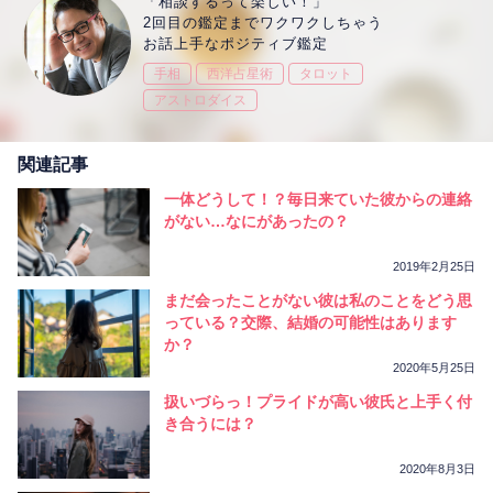
「相談するって楽しい！」
2回目の鑑定までワクワクしちゃう
お話上手なポジティブ鑑定
手相
西洋占星術
タロット
アストロダイス
関連記事
一体どうして！？毎日来ていた彼からの連絡
がない…なにがあったの？
2019年2月25日
まだ会ったことがない彼は私のことをどう思
っている？交際、結婚の可能性はあります
か？
2020年5月25日
扱いづらっ！プライドが高い彼氏と上手く付
き合うには？
2020年8月3日