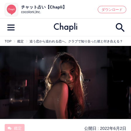
チャット占い【Chapli】
鑑定記事・占い師検索
ダウンロード
cocoloni,Inc.
TOP
鑑定
追う恋から追われる恋へ。クラブで知り合った彼と付き合える？
最新記事一覧
人気記事一覧
カテゴリー別
鑑定
占い師
キャンペーン
キーワード別
彼の気持ち
恋の行方
時期
今週の運勢
彼氏
片思い
結婚
鑑定
公開日 :
2022年6月2日