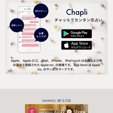
cocolni占い館 立川店