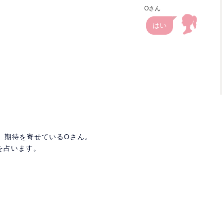
Oさん
はい
、期待を寄せているOさん。
方を占います。