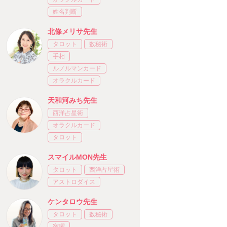
姓名判断
北條メリサ先生
タロット
数秘術
手相
ルノルマンカード
オラクルカード
天和河みち先生
西洋占星術
オラクルカード
タロット
スマイルMON先生
タロット
西洋占星術
アストロダイス
ケンタロウ先生
タロット
数秘術
宿曜