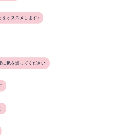
とをオススメします♪
理に気を遣ってください
す
と