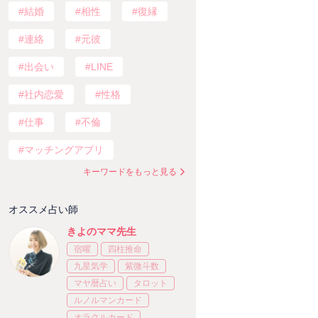
結婚
相性
復縁
連絡
元彼
出会い
LINE
社内恋愛
性格
仕事
不倫
マッチングアプリ
キーワードをもっと見る
オススメ占い師
きよのママ先生
宿曜
四柱推命
九星気学
紫微斗数
マヤ暦占い
タロット
ルノルマンカード
オラクルカード