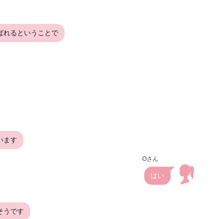
ばれるということで
います
Oさん
はい
そうです