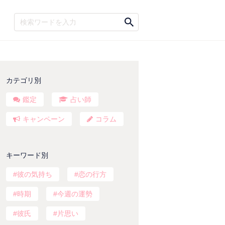
カテゴリ別
鑑定
占い師
キャンペーン
コラム
キーワード別
彼の気持ち
恋の行方
時期
今週の運勢
彼氏
片思い