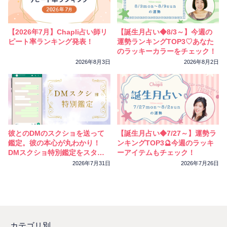
【2026年7月】Chapli占い師リ
【誕生月占い◆8/3～】今週の
ピート率ランキング発表！
運勢ランキングTOP3♡あなた
のラッキーカラーをチェック！
2026年8月3日
2026年8月2日
彼とのDMのスクショを送って
【誕生月占い◆7/27～】運勢ラ
鑑定。彼の本心が丸わかり！
ンキングTOP3🔮今週のラッキ
DMスクショ特別鑑定をスター
ーアイテムもチェック！
トしました
2026年7月31日
2026年7月26日
カテゴリ別