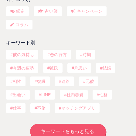
鑑定
占い師
キャンペーン
コラム
キーワード別
彼の気持ち
恋の行方
時期
今週の運勢
彼氏
片思い
結婚
相性
復縁
連絡
元彼
出会い
LINE
社内恋愛
性格
仕事
不倫
マッチングアプリ
キーワードをもっと見る