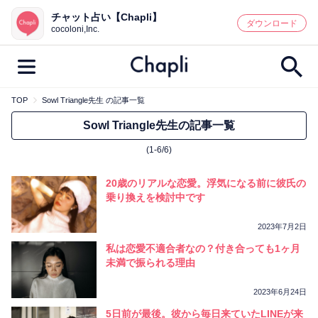
チャット占い【Chapli】
鑑定記事・占い師検索
ダウンロード
cocoloni,Inc.
TOP
Sowl Triangle先生 の記事一覧
最新記事一覧
Sowl Triangle先生の記事一覧
(1-6/6)
人気記事一覧
20歳のリアルな恋愛。浮気になる前に彼氏の
カテゴリー別
乗り換えを検討中です
鑑定
占い師
キャンペーン
2023年7月2日
キーワード別
私は恋愛不適合者なの？付き合っても1ヶ月
未満で振られる理由
彼の気持ち
恋の行方
時期
今週の運勢
彼氏
片思い
結婚
2023年6月24日
5日前が最後。彼から毎日来ていたLINEが来