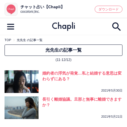
チャット占い【Chapli】
鑑定記事・占い師検索
ダウンロード
cocoloni,Inc.
TOP
光先生 の記事一覧
最新記事一覧
光先生の記事一覧
(11-12/12)
人気記事一覧
婚約者の浮気が発覚…私と結婚する意思は変
カテゴリー別
わらずにある？
鑑定
占い師
キャンペーン
2021年5月30日
キーワード別
長引く離婚協議。旦那と無事に離婚できます
か？
彼の気持ち
恋の行方
時期
今週の運勢
彼氏
片思い
結婚
2021年5月21日