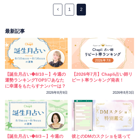
相性
復縁
連絡
1
2
最新記事
【誕生月占い◆8/10～】今週の
【2026年7月】Chapli占い師リ
運勢ランキングTOP3♡あなた
ピート率ランキング発表！
に幸運をもたらすナンバーは？
2026年8月9日
2026年8月3日
【誕生月占い◆8/3～】今週の
彼とのDMのスクショを送って