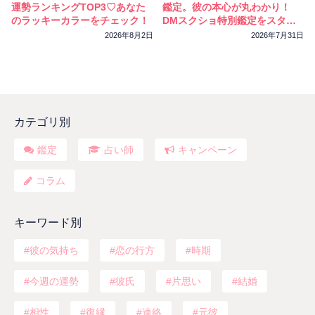
運勢ランキングTOP3♡あなた
鑑定。彼の本心が丸わかり！
のラッキーカラーをチェック！
DMスクショ特別鑑定をスター
トしました
2026年8月2日
2026年7月31日
カテゴリ別
鑑定
占い師
キャンペーン
コラム
キーワード別
彼の気持ち
恋の行方
時期
今週の運勢
彼氏
片思い
結婚
相性
復縁
連絡
元彼