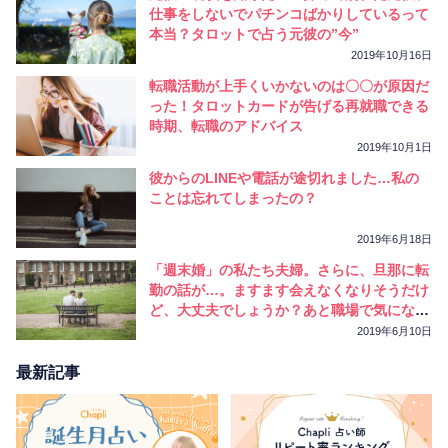
相性
復縁
連絡
仕事をしないでパチンコばかりしているって
本当？タロットで占う元彼の”今”
2019年10月16日
転職活動が上手くいかないのは〇〇が原因だ
った！タロットカードが告げる再就職できる
時期、転職のアドバイス
2019年10月1日
彼からのLINEや電話が途切れました…私の
ことは忘れてしまったの？
2019年6月18日
「週末婚」の私たち夫婦。さらに、旦那に転
勤の話が…。ますます会えなくなりそうだけ
ど、大丈夫でしょうか？あと職場で気になる
人がいます。タロットが紐解く2つの悩みの
2019年6月10日
答えとは？
最新記事