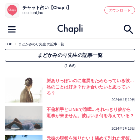
チャット占い【Chapli】
鑑定記事・占い師検索
ダウンロード
cocoloni,Inc.
TOP
まどかみのり先生 の記事一覧
最新記事一覧
まどかみのり先生の記事一覧
(1-6/6)
人気記事一覧
脈ありっぽいのに進展をためらっている彼…
カテゴリー別
私のことは好き？付き合いたいと思ってい
る？
鑑定
占い師
キャンペーン
2024年4月19日
キーワード別
不倫相手とLINEで喧嘩…それっきり彼から
返事が来ません。彼はいま何を考えている？
彼の気持ち
恋の行方
時期
今週の運勢
彼氏
片思い
結婚
2024年3月18日
元彼の現状を知りたい！揉めて別れた元彼、