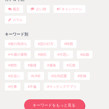
鑑定
占い師
キャンペーン
コラム
キーワード別
彼の気持ち
恋の行方
時期
今週の運勢
彼氏
片思い
結婚
相性
復縁
連絡
元彼
出会い
LINE
社内恋愛
性格
仕事
不倫
マッチングアプリ
キーワードをもっと見る