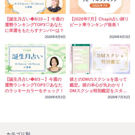
【誕生月占い◆8/10～】今週の
【2026年7月】Chapli占い師リ
運勢ランキングTOP3♡あなた
ピート率ランキング発表！
に幸運をもたらすナンバーは？
2026年8月9日
2026年8月3日
【誕生月占い◆8/3～】今週の
彼とのDMのスクショを送って
運勢ランキングTOP3♡あなた
鑑定。彼の本心が丸わかり！
のラッキーカラーをチェック！
DMスクショ特別鑑定をスター
トしました
2026年8月2日
2026年7月31日
カテゴリ別