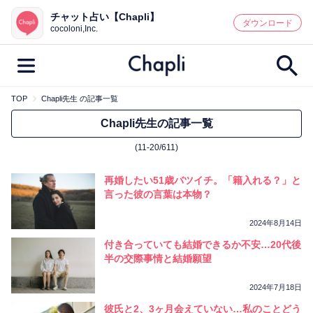
チャット占い【Chapli】
鑑定記事・占い師検索
ダウンロード
cocoloni,Inc.
TOP
Chapli先生 の記事一覧
最新記事一覧
Chapli先生の記事一覧
(11-20/611)
人気記事一覧
再婚したい51歳バツイチ。「籍入れる？」と
カテゴリー別
言った彼の言葉は本物？
鑑定
占い師
キャンペーン
2024年8月14日
キーワード別
付き合っていても結婚できるか不安…20代後
半の交際事情と結婚願望
彼の気持ち
恋の行方
時期
今週の運勢
彼氏
片思い
結婚
2024年7月18日
彼氏と2、3ヶ月会えていない…私のことどう