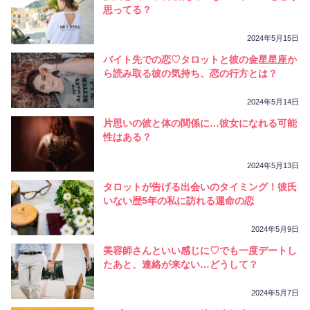
相性
復縁
連絡
思ってる？
2024年5月15日
バイト先での恋♡タロットと彼の金星星座か
ら読み取る彼の気持ち、恋の行方とは？
2024年5月14日
片思いの彼と体の関係に…彼女になれる可能
性はある？
2024年5月13日
タロットが告げる出会いのタイミング！彼氏
いない歴5年の私に訪れる運命の恋
2024年5月9日
美容師さんといい感じに♡でも一度デートし
たあと、連絡が来ない…どうして？
2024年5月7日