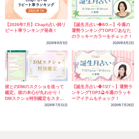
【2026年7月】Chapli占い師リ
【誕生月占い◆8/3～】今週の
ピート率ランキング発表！
運勢ランキングTOP3♡あなた
のラッキーカラーをチェック！
2026年8月3日
2026年8月2日
彼とのDMのスクショを送って
【誕生月占い◆7/27～】運勢ラ
鑑定。彼の本心が丸わかり！
ンキングTOP3🔮今週のラッキ
DMスクショ特別鑑定をスター
ーアイテムもチェック！
トしました
2026年7月31日
2026年7月26日