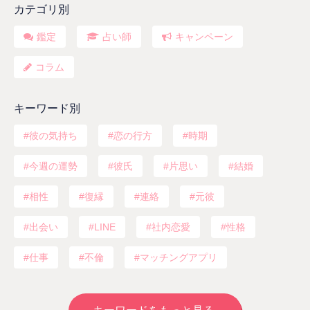
カテゴリ別
鑑定
占い師
キャンペーン
コラム
キーワード別
彼の気持ち
恋の行方
時期
今週の運勢
彼氏
片思い
結婚
相性
復縁
連絡
元彼
出会い
LINE
社内恋愛
性格
仕事
不倫
マッチングアプリ