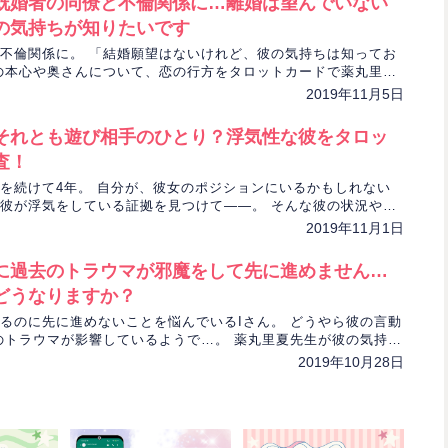
既婚者の同僚と不倫関係に…離婚は望んでいない
の気持ちが知りたいです
不倫関係に。 「結婚願望はないけれど、彼の気持ちは知ってお
の本心や奥さんについて、恋の行方をタロットカードで薬丸里夏
きます。
2019年11月5日
それとも遊び相手のひとり？浮気性な彼をタロッ
査！
を続けて4年。 自分が、彼女のポジションにいるかもしれない
彼が浮気をしている証拠を見つけて――。 そんな彼の状況や2
、薬丸里夏先生がタロットで占っていきます。
2019年11月1日
に過去のトラウマが邪魔をして先に進めません…
どうなりますか？
るのに先に進めないことを悩んでいるIさん。 どうやら彼の言動
のトラウマが影響しているようで…。 薬丸里夏先生が彼の気持
んの恋愛運を占っていきます。
2019年10月28日