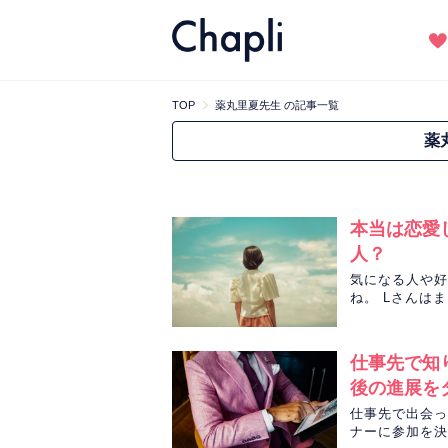
TOP
薬丸里夏先生 の記事一覧
薬
本当は恋愛
人？
気になる人や好
ね。 Lさんは
運命の人の特徴
仕事先で知
後の進展を
仕事先で出会っ
ナーに参加を決