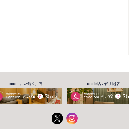
cocolni占い館 立川店
cocolni占い館 川越店