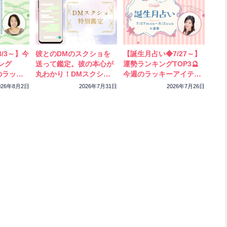
/3～】今
彼とのDMのスクショを
【誕生月占い◆7/27～】
ング
送って鑑定。彼の本心が
運勢ランキングTOP3🔮
のラッキ
丸わかり！DMスクショ
今週のラッキーアイテム
ック！
特別鑑定をスタートしま
もチェック！
026年8月2日
2026年7月31日
2026年7月26日
した