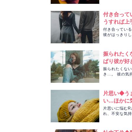
彼の気持ち、進
付き合って
うすれば上
付き合っている
彼がはっきりし
んの気持ちが少
占います。
振られたく
ぱり彼が好
振られたくない
き…。 彼の気
す。
片思い◆う
い…ほかに
片思いに悩むR
れ、不安な気持
丸里夏先生がタ