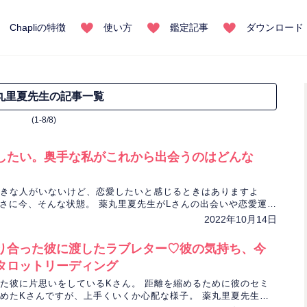
Chapliの特徴
使い方
鑑定記事
ダウンロード
丸里夏先生の記事一覧
(1-8/8)
したい。奥手な私がこれから出会うのはどんな
きな人がいないけど、恋愛したいと感じるときはありますよ
まさに今、そんな状態。 薬丸里夏先生がLさんの出会いや恋愛運、
を占います。
2022年10月14日
り合った彼に渡したラブレター♡彼の気持ち、今
タロットリーディング
た彼に片思いをしているKさん。 距離を縮めるために彼のセミ
めたKさんですが、上手くいくか心配な様子。 薬丸里夏先生が