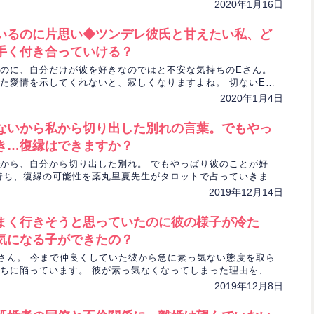
展の可能性をタロットで占います。
2020年1月16日
いるのに片思い◆ツンデレ彼氏と甘えたい私、ど
手く付き合っていける？
のに、自分だけが彼を好きなのではと不安な気持ちのEさん。
た愛情を示してくれないと、寂しくなりますよね。 切ないEさ
しでも軽くなるように、2人の相性、恋の行方を薬丸里夏先生が
2020年1月4日
ないから私から切り出した別れの言葉。でもやっ
き…復縁はできますか？
から、自分から切り出した別れ。 でもやっぱり彼のことが好
持ち、復縁の可能性を薬丸里夏先生がタロットで占っていきま
2019年12月14日
まく行きそうと思っていたのに彼の様子が冷た
気になる子ができたの？
さん。 今まで仲良くしていた彼から急に素っ気ない態度を取ら
ちに陥っています。 彼が素っ気なくなってしまった理由を、薬
ロットで探っていきます。
2019年12月8日