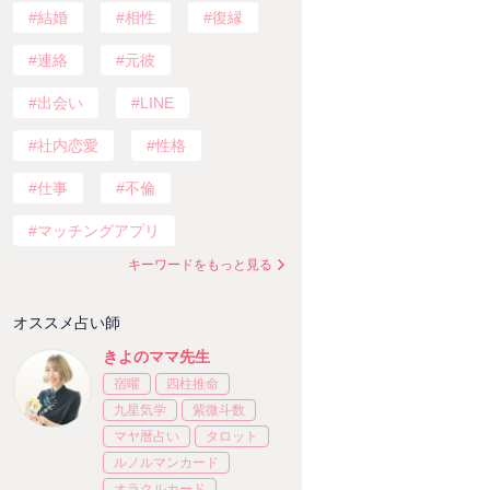
結婚
相性
復縁
連絡
元彼
出会い
LINE
社内恋愛
性格
仕事
不倫
マッチングアプリ
キーワードをもっと見る
オススメ占い師
きよのママ先生
宿曜
四柱推命
九星気学
紫微斗数
マヤ暦占い
タロット
ルノルマンカード
オラクルカード