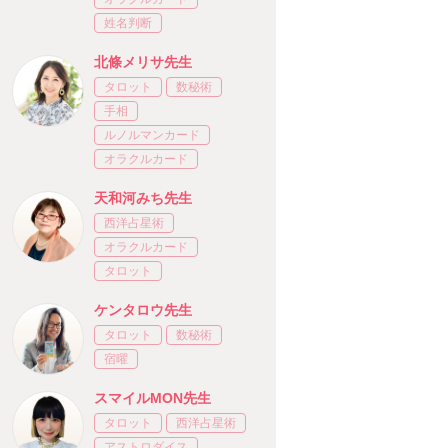
姓名判断
北條メリサ先生
タロット
数秘術
手相
ルノルマンカード
オラクルカード
天和河みち先生
西洋占星術
オラクルカード
タロット
ケンタロウ先生
タロット
数秘術
宿曜
スマイルMON先生
タロット
西洋占星術
アストロダイス