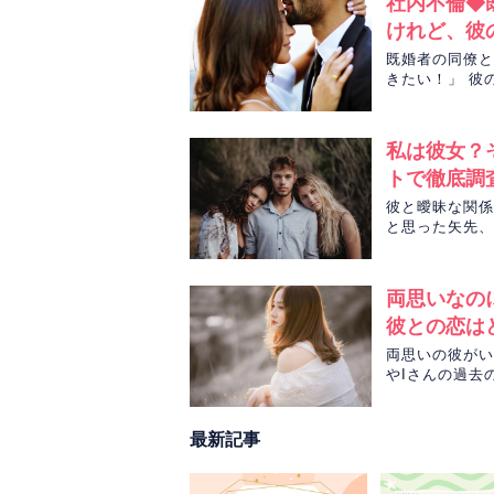
社内不倫◆
けれど、彼
既婚者の同僚と
きたい！」 彼
先生が暴いてい
私は彼女？
トで徹底調
彼と曖昧な関係
と思った矢先、
人の恋の行方を
両思いなの
彼との恋は
両思いの彼がい
やIさんの過去
ち、相性、Iさ
最新記事