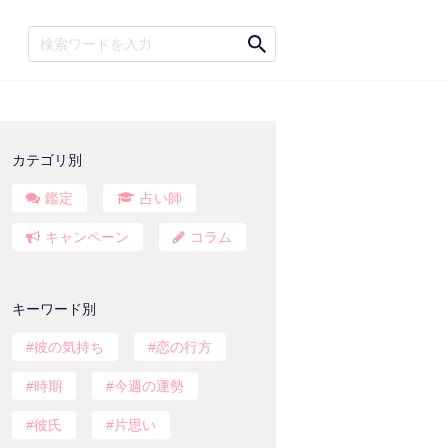
カテゴリ別
鑑定
占い師
キャンペーン
コラム
キーワード別
彼の気持ち
恋の行方
時期
今週の運勢
彼氏
片思い