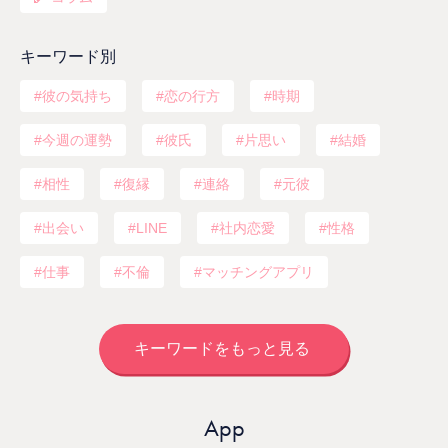
キーワード別
彼の気持ち
恋の行方
時期
今週の運勢
彼氏
片思い
結婚
相性
復縁
連絡
元彼
出会い
LINE
社内恋愛
性格
仕事
不倫
マッチングアプリ
キーワードをもっと見る
App