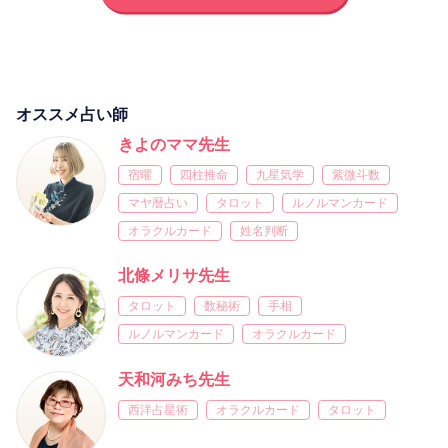
オススメ占い師
きよのママ先生
宿曜
四柱推命
九星気学
紫微斗数
マヤ暦占い
タロット
ルノルマンカード
オラクルカード
姓名判断
北條メリサ先生
タロット
数秘術
手相
ルノルマンカード
オラクルカード
天和河みち先生
西洋占星術
オラクルカード
タロット