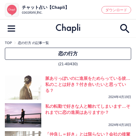
チャット占い【Chapli】
鑑定記事・占い師検索
ダウンロード
cocoloni,Inc.
TOP
恋の行方 の記事一覧
最新記事一覧
恋の行方
(21-40/430)
人気記事一覧
脈ありっぽいのに進展をためらっている彼…
カテゴリー別
私のことは好き？付き合いたいと思ってい
る？
鑑定
占い師
キャンペーン
2024年4月19日
キーワード別
私の転勤で好きな人と離れてしまいます…そ
れまでに恋の進展はありますか？
彼の気持ち
恋の行方
時期
今週の運勢
彼氏
片思い
結婚
2024年4月18日
「仲良し＝好き」とは限らない？会社の後輩