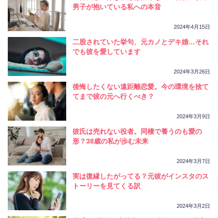
相性
復縁
連絡
男子が抱いている私への本音
2024年4月15日
二股されていた挙句、元カノとデキ婚…それ
でも彼を愛しています
2024年3月26日
後悔したくない遠距離恋愛。今の環境を捨て
てまで彼の元へ行くべき？
2024年3月9日
彼氏は売れない役者。同棲で養うのも愛の
形？38歳の私が歩む未来
2024年3月7日
実は復縁したがってる？元彼がインスタのス
トーリーを見てくる訳
2024年3月2日