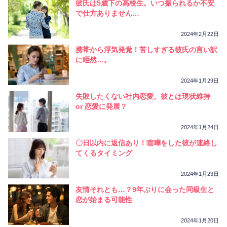
彼氏は5歳下の高校生。いつ振られるか不安
で仕方ありません…
2024年2月22日
携帯から浮気発覚！苦しすぎる彼氏の言い訳
に唖然…。
2024年1月29日
失敗したくない社内恋愛。彼とは現状維持
or 恋愛に発展？
2024年1月24日
〇日以内に返信あり！喧嘩をした彼が連絡し
てくるタイミング
2024年1月23日
友情それとも…？9年ぶりに会った同級生と
恋が始まる可能性
2024年1月20日