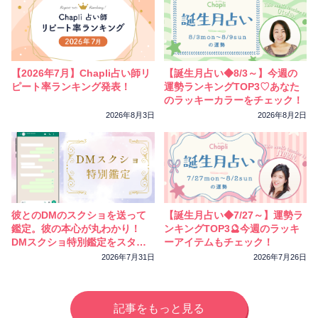
【2026年7月】Chapli占い師リ
【誕生月占い◆8/3～】今週の
ピート率ランキング発表！
運勢ランキングTOP3♡あなた
のラッキーカラーをチェック！
2026年8月3日
2026年8月2日
彼とのDMのスクショを送って
【誕生月占い◆7/27～】運勢ラ
鑑定。彼の本心が丸わかり！
ンキングTOP3🔮今週のラッキ
DMスクショ特別鑑定をスター
ーアイテムもチェック！
トしました
2026年7月31日
2026年7月26日
記事をもっと見る