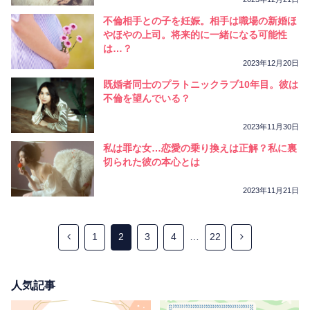
不倫相手との子を妊娠。相手は職場の新婚ほ
やほやの上司。将来的に一緒になる可能性
は…？
2023年12月20日
既婚者同士のプラトニックラブ10年目。彼は
不倫を望んでいる？
2023年11月30日
私は罪な女…恋愛の乗り換えは正解？私に裏
切られた彼の本心とは
2023年11月21日
1
2
3
4
…
22
人気記事