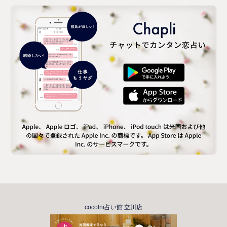
cocolni占い館 立川店