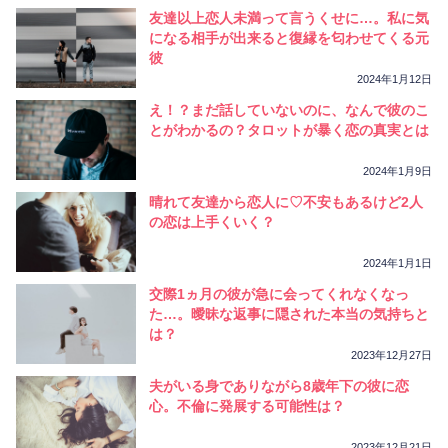
友達以上恋人未満って言うくせに…。私に気
になる相手が出来ると復縁を匂わせてくる元
彼
2024年1月12日
え！？まだ話していないのに、なんで彼のこ
とがわかるの？タロットが暴く恋の真実とは
2024年1月9日
晴れて友達から恋人に♡不安もあるけど2人
の恋は上手くいく？
2024年1月1日
交際1ヵ月の彼が急に会ってくれなくなっ
た…。曖昧な返事に隠された本当の気持ちと
は？
2023年12月27日
夫がいる身でありながら8歳年下の彼に恋
心。不倫に発展する可能性は？
2023年12月21日