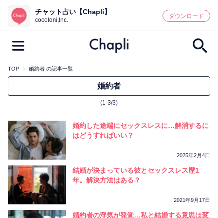
チャット占い【Chapli】
鑑定記事・占い師検索
ダウンロード
cocoloni,Inc.
TOP
婚約者 の記事一覧
最新記事一覧
婚約者
(1-3/3)
人気記事一覧
婚約した途端にセックスレスに…解消するに
カテゴリー別
はどうすればいい？
鑑定
占い師
キャンペーン
2025年2月4日
キーワード別
結婚が決まっている彼とセックスレス歴1
年。解決方法はある？
彼の気持ち
恋の行方
時期
今週の運勢
彼氏
片思い
結婚
2021年9月17日
婚約者の浮気が発覚…私と結婚する意思は変