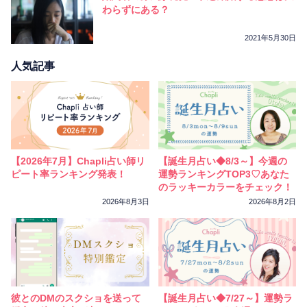
相性
復縁
連絡
わらずにある？
2021年5月30日
人気記事
【2026年7月】Chapli占い師リ
【誕生月占い◆8/3～】今週の
ピート率ランキング発表！
運勢ランキングTOP3♡あなた
のラッキーカラーをチェック！
2026年8月3日
2026年8月2日
彼とのDMのスクショを送って
【誕生月占い◆7/27～】運勢ラ