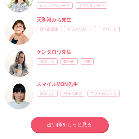
ルノルマンカード
オラクルカード
天和河みち先生
西洋占星術
オラクルカード
タロット
ケンタロウ先生
タロット
数秘術
宿曜
スマイルMON先生
タロット
西洋占星術
アストロダイス
占い師をもっと見る