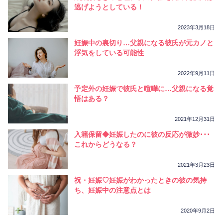
相性
復縁
連絡
逃げようとしている！
2023年3月18日
妊娠中の裏切り…父親になる彼氏が元カノと
浮気をしている可能性
2022年9月11日
予定外の妊娠で彼氏と喧嘩に…父親になる覚
悟はある？
2021年12月31日
入籍保留◆妊娠したのに彼の反応が微妙･･･
これからどうなる？
2021年3月23日
祝・妊娠♡妊娠がわかったときの彼の気持
ち、妊娠中の注意点とは
2020年9月2日