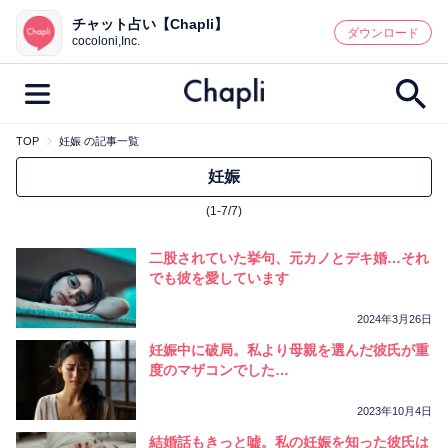
チャット占い【Chapli】
鑑定記事・占い師検索
ダウンロード
cocoloni,Inc.
TOP
妊娠 の記事一覧
最新記事一覧
妊娠
(1-7/7)
人気記事一覧
二股されていた挙句、元カノとデキ婚…それ
カテゴリー別
でも彼を愛しています
鑑定
占い師
キャンペーン
2024年3月26日
キーワード別
妊娠中に破局。私より母親を選んだ彼氏が重
度のマザコンでした…
彼の気持ち
恋の行方
時期
今週の運勢
彼氏
片思い
結婚
2023年10月4日
結婚話もきっと嘘。私の妊娠を知った彼氏は