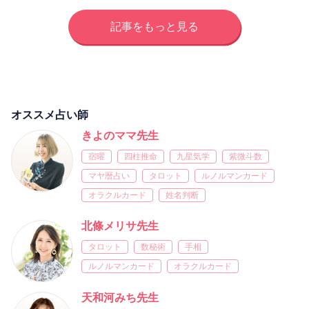
記事をもっと見る
オススメ占い師
きよのママ先生
宿曜
四柱推命
九星気学
紫微斗数
マヤ暦占い
タロット
ルノルマンカード
オラクルカード
姓名判断
北條メリサ先生
タロット
数秘術
手相
ルノルマンカード
オラクルカード
天和河みち先生