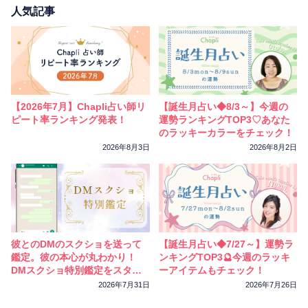
人気記事
【2026年7月】Chapli占い師リ
【誕生月占い◆8/3～】今週の
ピート率ランキング発表！
運勢ランキングTOP3♡あなた
のラッキーカラーをチェック！
2026年8月3日
2026年8月2日
彼とのDMのスクショを送って
【誕生月占い◆7/27～】運勢ラ
鑑定。彼の本心が丸わかり！
ンキングTOP3🔮今週のラッキ
DMスクショ特別鑑定をスター
ーアイテムもチェック！
トしました
2026年7月31日
2026年7月26日