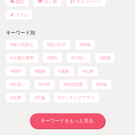
鑑定
占い師
キャンペーン
コラム
キーワード別
彼の気持ち
恋の行方
時期
今週の運勢
彼氏
片思い
結婚
相性
復縁
連絡
元彼
出会い
LINE
社内恋愛
性格
仕事
不倫
マッチングアプリ
キーワードをもっと見る