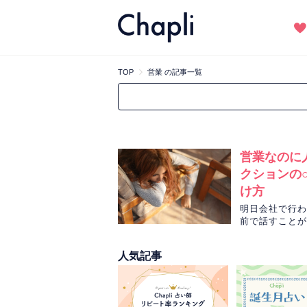
TOP
営業 の記事一覧
営業なのに
クションの
け方
明日会社で行わ
前で話すことが
気学と風水から
人気記事