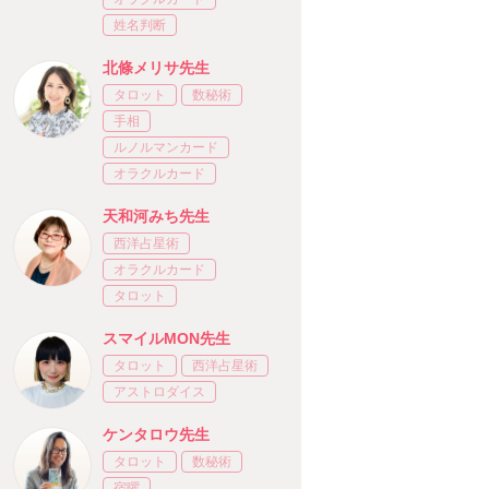
姓名判断
北條メリサ先生
タロット
数秘術
手相
ルノルマンカード
オラクルカード
天和河みち先生
西洋占星術
オラクルカード
タロット
スマイルMON先生
タロット
西洋占星術
アストロダイス
ケンタロウ先生
タロット
数秘術
宿曜