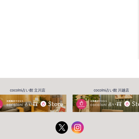
cocolni占い館 立川店
cocolni占い館 川越店