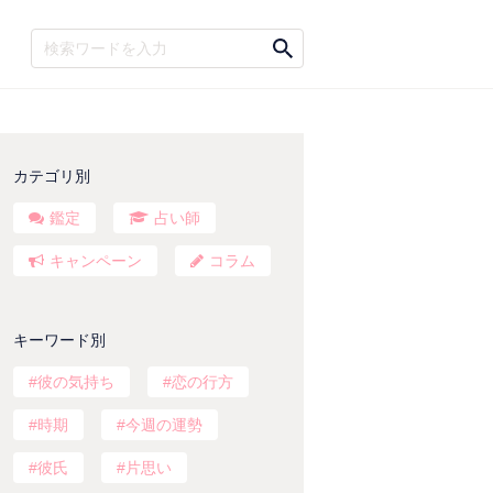
カテゴリ別
鑑定
占い師
キャンペーン
コラム
キーワード別
彼の気持ち
恋の行方
時期
今週の運勢
彼氏
片思い