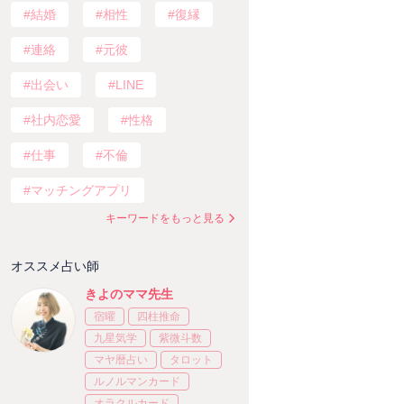
結婚
相性
復縁
連絡
元彼
出会い
LINE
社内恋愛
性格
仕事
不倫
マッチングアプリ
キーワードをもっと見る
オススメ占い師
きよのママ先生
宿曜
四柱推命
九星気学
紫微斗数
マヤ暦占い
タロット
ルノルマンカード
オラクルカード