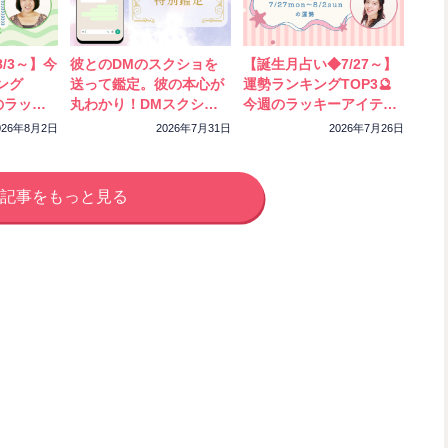
/3～】今
彼とのDMのスクショを
【誕生月占い◆7/27～】
ング
送って鑑定。彼の本心が
運勢ランキングTOP3🔮
のラッキ
丸わかり！DMスクショ
今週のラッキーアイテム
ック！
特別鑑定をスタートしま
もチェック！
026年8月2日
2026年7月31日
2026年7月26日
した
記事をもっと見る