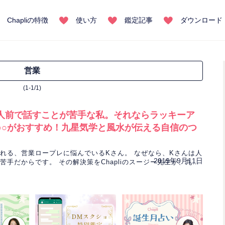
Chapliの特徴
使い方
鑑定記事
ダウンロード
営業
(1-1/1)
人前で話すことが苦手な私。それならラッキーア
○○がおすすめ！九星気学と風水が伝える自信のつ
れる、営業ロープレに悩んでいるKさん。 なぜなら、Kさんは人
2019年9月11日
苦手だからです。 その解決策をChapliのスージー先生が、九星
アドバイスをします。