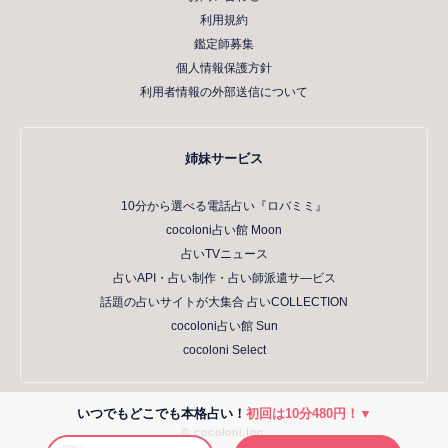
利用規約
鑑定師募集
個人情報保護方針
利用者情報の外部送信について
姉妹サービス
10分から選べる電話占い『ロバミミ』
cocoloni占い館 Moon
占いTVニュース
占いAPI・占い制作・占い師派遣サ―ビス
話題の占いサイトが大集合 占いCOLLECTION
cocoloni占い館 Sun
cocoloni Select
いつでもどこでも本格占い！
初回は10分480円！▼
© cocoloni,Inc.