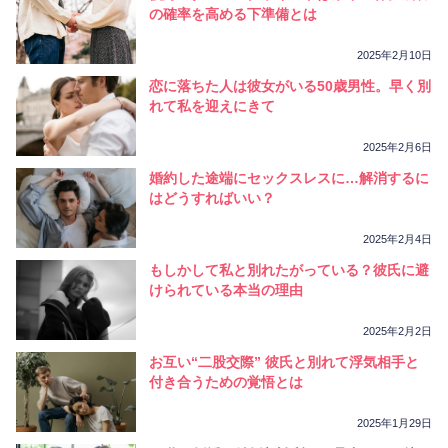
相性
復縁
連絡
の確率を高める下準備とは
2025年2月10日
恋に落ちた人は彼女がいる50歳男性。早く別
れて私を迎えにきて
2025年2月6日
婚約した途端にセックスレスに…解消するに
はどうすればいい？
2025年2月4日
もしかして私と別れたがっている？彼氏に避
けられている本当の理由
2025年2月2日
お互い“二股交際” 彼氏と別れて浮気相手と
付き合うための覚悟とは
2025年1月29日