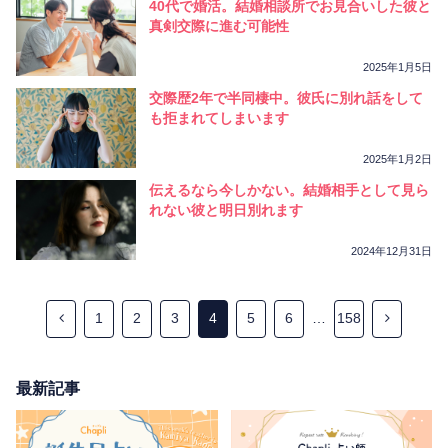
40代で婚活。結婚相談所でお見合いした彼と
真剣交際に進む可能性
2025年1月5日
交際歴2年で半同棲中。彼氏に別れ話をして
も拒まれてしまいます
2025年1月2日
伝えるなら今しかない。結婚相手として見ら
れない彼と明日別れます
2024年12月31日
1
2
3
4
5
6
…
158
最新記事