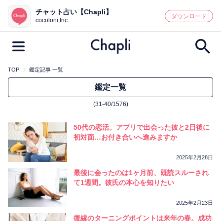
チャット占い【Chapli】
鑑定記事・占い師検索
ダウンロード
cocoloni,Inc.
TOP
鑑定記事 一覧
最新記事一覧
鑑定一覧
(31-40/1576)
人気記事一覧
50代の恋活。アプリで出会った彼と2日後に
カテゴリー別
初対面…お付き合いへ進みますか
鑑定
占い師
キャンペーン
2025年2月28日
キーワード別
最後に会ったのは1ヶ月前、既読スルーされ
て1週間。彼氏の本心を知りたい
彼の気持ち
恋の行方
時期
今週の運勢
彼氏
片思い
結婚
2025年2月23日
復縁のターニングポイントは来年の春。成功