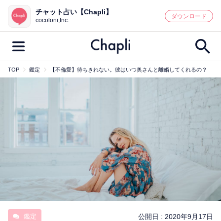
チャット占い【Chapli】
鑑定記事・占い師検索
ダウンロード
cocoloni,Inc.
TOP
鑑定
【不倫愛】待ちきれない。彼はいつ奥さんと離婚してくれるの？
最新記事一覧
人気記事一覧
カテゴリー別
鑑定
占い師
キャンペーン
キーワード別
彼の気持ち
恋の行方
時期
今週の運勢
彼氏
片思い
結婚
鑑定
公開日 :
2020年9月17日