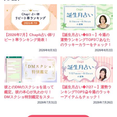
【2026年7月】Chapli占い師リ
【誕生月占い◆8/3～】今週の
ピート率ランキング発表！
運勢ランキングTOP3♡あなた
のラッキーカラーをチェック！
2026年8月3日
2026年8月2日
彼とのDMのスクショを送って
【誕生月占い◆7/27～】運勢ラ
鑑定。彼の本心が丸わかり！
ンキングTOP3🔮今週のラッキ
DMスクショ特別鑑定をスター
ーアイテムもチェック！
トしました
2026年7月31日
2026年7月26日