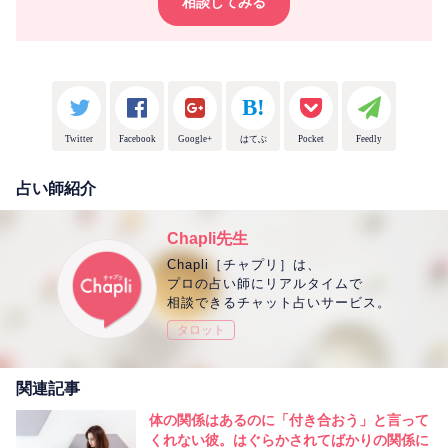
相談してみる
Twitter
Facebook
Google+
はてぶ
Pocket
Feedly
占い師紹介
Chapli先生
Chapli［チャプリ］は、
プロの占い師にリアルタイムで
相談できるチャット占いサービス。
タロット
関連記事
体の関係はあるのに「付き合おう」と言って
くれない彼。はぐらかされてばかりの関係に