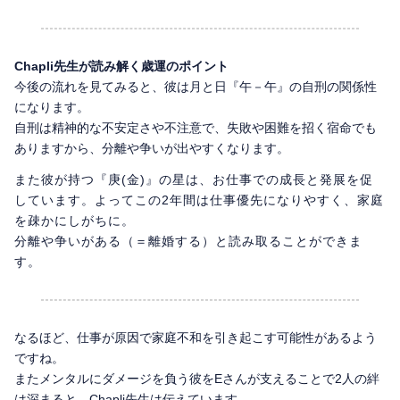
Chapli先生が読み解く歳運のポイント
今後の流れを見てみると、彼は月と日『午－午』の自刑の関係性
になります。
自刑は精神的な不安定さや不注意で、失敗や困難を招く宿命でも
ありますから、分離や争いが出やすくなります。
また彼が持つ『庚(金)』の星は、お仕事での成長と発展を促
しています。よってこの2年間は仕事優先になりやすく、家庭
を疎かにしがちに。
分離や争いがある（＝離婚する）と読み取ることができま
す。
なるほど、仕事が原因で家庭不和を引き起こす可能性があるよう
ですね。
またメンタルにダメージを負う彼をEさんが支えることで2人の絆
は深まると、Chapli先生は伝えています。