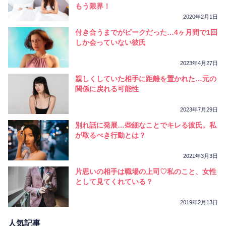
もう限界！
2020年2月1日
付き合うまでがピークだった…4ヶ月間で1回
しか会っていない彼氏
2023年4月27日
親しくしていた相手に距離を置かれた…元の
関係に戻れる可能性
2023年7月29日
別れ話に発展…些細なことでキレる彼氏。私
が取るべき行動とは？
2021年3月3日
片思いの相手は職場の上司♡私のこと、女性
として見てくれている？
2019年2月13日
人気記事