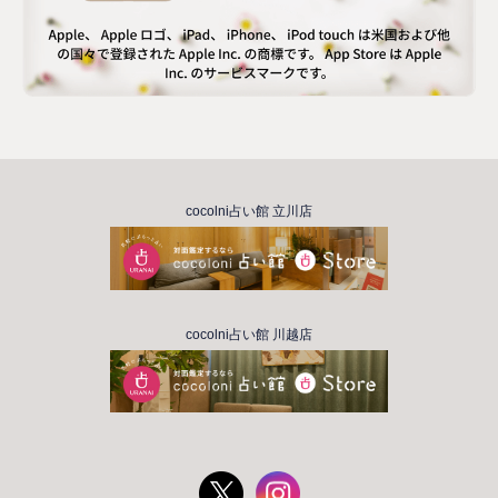
cocolni占い館 立川店
cocolni占い館 川越店