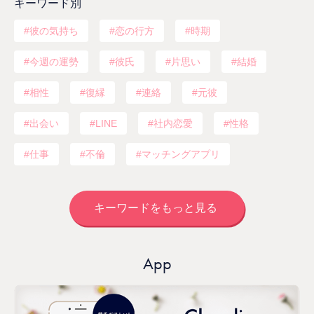
キーワード別
彼の気持ち
恋の行方
時期
今週の運勢
彼氏
片思い
結婚
相性
復縁
連絡
元彼
出会い
LINE
社内恋愛
性格
仕事
不倫
マッチングアプリ
キーワードをもっと見る
App