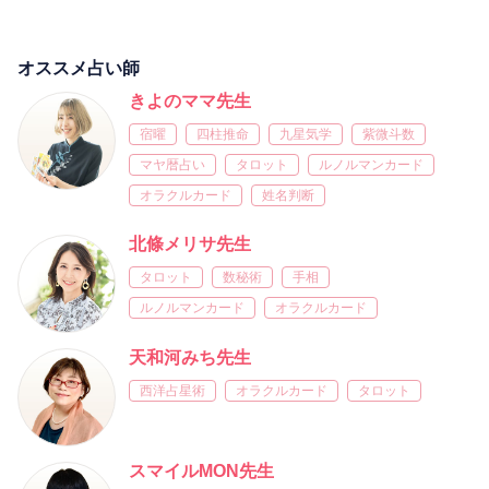
オススメ占い師
きよのママ先生
宿曜
四柱推命
九星気学
紫微斗数
マヤ暦占い
タロット
ルノルマンカード
オラクルカード
姓名判断
北條メリサ先生
タロット
数秘術
手相
ルノルマンカード
オラクルカード
天和河みち先生
西洋占星術
オラクルカード
タロット
スマイルMON先生