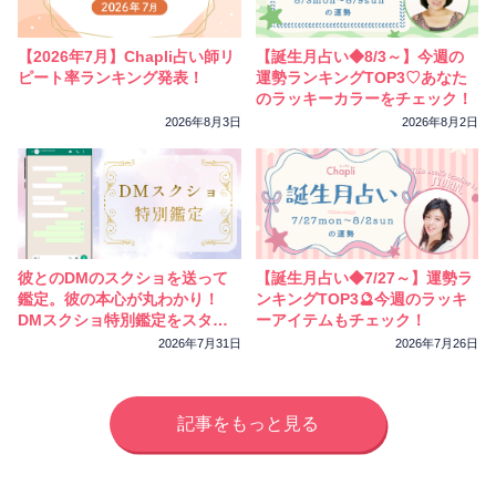
相性
復縁
連絡
【2026年7月】Chapli占い師リ
【誕生月占い◆8/3～】今週の
ピート率ランキング発表！
運勢ランキングTOP3♡あなた
のラッキーカラーをチェック！
2026年8月3日
2026年8月2日
彼とのDMのスクショを送って
【誕生月占い◆7/27～】運勢ラ
鑑定。彼の本心が丸わかり！
ンキングTOP3🔮今週のラッキ
DMスクショ特別鑑定をスター
ーアイテムもチェック！
トしました
2026年7月31日
2026年7月26日
記事をもっと見る