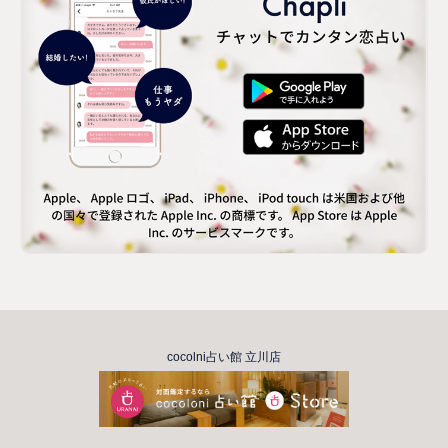
cocolni占い館 立川店