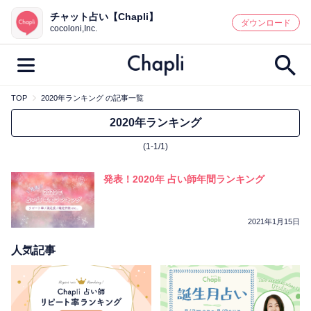
チャット占い【Chapli】
鑑定記事・占い師検索
ダウンロード
cocoloni,Inc.
TOP
2020年ランキング の記事一覧
最新記事一覧
2020年ランキング
(1-1/1)
人気記事一覧
発表！2020年 占い師年間ランキング
カテゴリー別
鑑定
占い師
キャンペーン
2021年1月15日
キーワード別
人気記事
彼の気持ち
恋の行方
時期
今週の運勢
彼氏
片思い
結婚