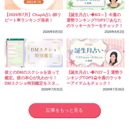
相性
復縁
連絡
【2026年7月】Chapli占い師リ
【誕生月占い◆8/3～】今週の
ピート率ランキング発表！
運勢ランキングTOP3♡あなた
のラッキーカラーをチェック！
2026年8月3日
2026年8月2日
彼とのDMのスクショを送って
【誕生月占い◆7/27～】運勢ラ
鑑定。彼の本心が丸わかり！
ンキングTOP3🔮今週のラッキ
DMスクショ特別鑑定をスター
ーアイテムもチェック！
トしました
2026年7月31日
2026年7月26日
記事をもっと見る