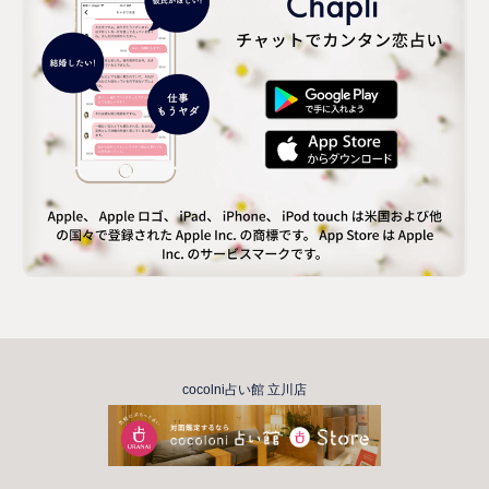
cocolni占い館 立川店