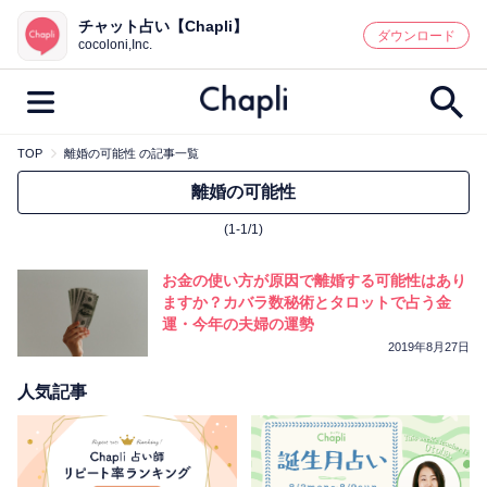
チャット占い【Chapli】
鑑定記事・占い師検索
ダウンロード
cocoloni,Inc.
TOP
離婚の可能性 の記事一覧
最新記事一覧
離婚の可能性
(1-1/1)
人気記事一覧
お金の使い方が原因で離婚する可能性はあり
カテゴリー別
ますか？カバラ数秘術とタロットで占う金
運・今年の夫婦の運勢
鑑定
占い師
キャンペーン
2019年8月27日
キーワード別
人気記事
彼の気持ち
恋の行方
時期
今週の運勢
彼氏
片思い
結婚