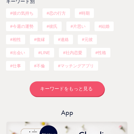
キーワード別
彼の気持ち
恋の行方
時期
今週の運勢
彼氏
片思い
結婚
相性
復縁
連絡
元彼
出会い
LINE
社内恋愛
性格
仕事
不倫
マッチングアプリ
キーワードをもっと見る
App