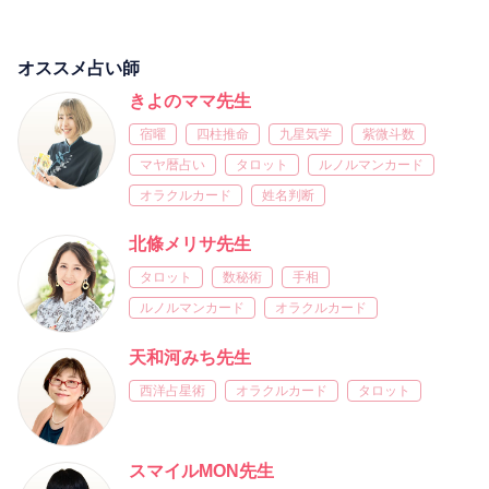
オススメ占い師
きよのママ先生
宿曜
四柱推命
九星気学
紫微斗数
マヤ暦占い
タロット
ルノルマンカード
オラクルカード
姓名判断
北條メリサ先生
タロット
数秘術
手相
ルノルマンカード
オラクルカード
天和河みち先生
西洋占星術
オラクルカード
タロット
スマイルMON先生