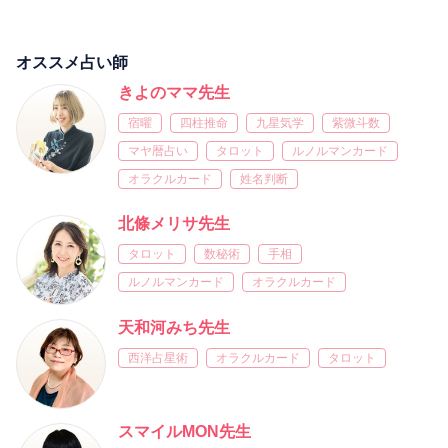
オススメ占い師
きよのママ先生
宿曜
四柱推命
九星気学
紫微斗数
マヤ暦占い
タロット
ルノルマンカード
オラクルカード
姓名判断
北條メリサ先生
タロット
数秘術
手相
ルノルマンカード
オラクルカード
天和河みち先生
西洋占星術
オラクルカード
タロット
スマイルMON先生