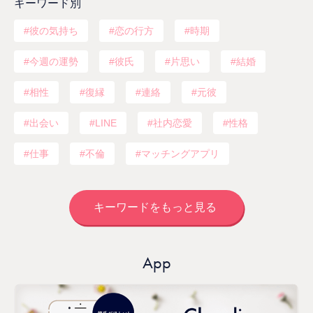
キーワード別
彼の気持ち
恋の行方
時期
今週の運勢
彼氏
片思い
結婚
相性
復縁
連絡
元彼
出会い
LINE
社内恋愛
性格
仕事
不倫
マッチングアプリ
キーワードをもっと見る
App