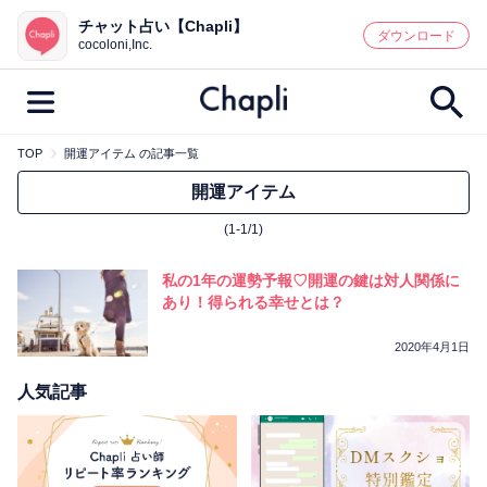
チャット占い【Chapli】
鑑定記事・占い師検索
ダウンロード
cocoloni,Inc.
TOP
開運アイテム の記事一覧
最新記事一覧
開運アイテム
(1-1/1)
人気記事一覧
私の1年の運勢予報♡開運の鍵は対人関係に
カテゴリー別
あり！得られる幸せとは？
鑑定
占い師
キャンペーン
2020年4月1日
キーワード別
人気記事
彼の気持ち
恋の行方
時期
今週の運勢
彼氏
片思い
結婚