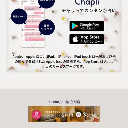
cocolni占い館 立川店