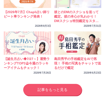
相性
復縁
連絡
【2026年7月】Chapli占い師リ
彼とのDMのスクショを送って
ピート率ランキング発表！
鑑定。彼の本心が丸わかり！
DMスクショ特別鑑定をスター
トしました
2026年8月3日
2026年7月31日
【誕生月占い◆7/27～】運勢ラ
島田秀平の手相鑑定をAIで再
ンキングTOP3🔮今週のラッキ
現！ 手相の写真をチャットで送
ーアイテムもチェック！
るだけで鑑定
2026年7月26日
2026年6月23日
記事をもっと見る