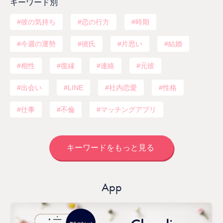
キーワード別
彼の気持ち
恋の行方
時期
今週の運勢
彼氏
片思い
結婚
相性
復縁
連絡
元彼
出会い
LINE
社内恋愛
性格
仕事
不倫
マッチングアプリ
キーワードをもっと見る
App