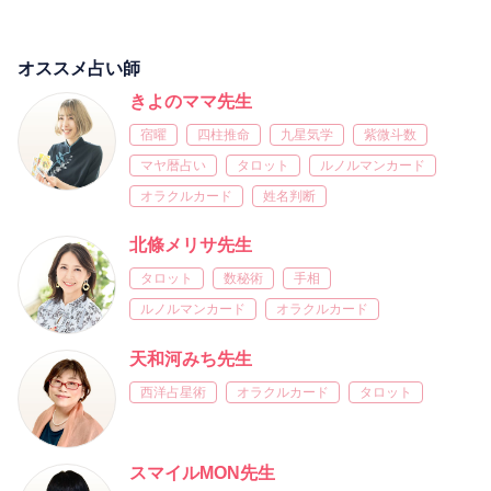
オススメ占い師
きよのママ先生
宿曜
四柱推命
九星気学
紫微斗数
マヤ暦占い
タロット
ルノルマンカード
オラクルカード
姓名判断
北條メリサ先生
タロット
数秘術
手相
ルノルマンカード
オラクルカード
天和河みち先生
西洋占星術
オラクルカード
タロット
スマイルMON先生