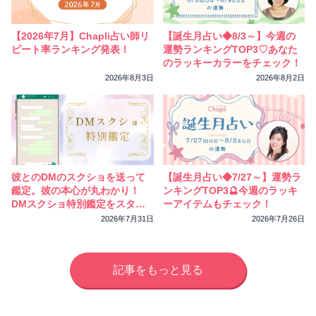
相性
復縁
連絡
【2026年7月】Chapli占い師リ
【誕生月占い◆8/3～】今週の
ピート率ランキング発表！
運勢ランキングTOP3♡あなた
のラッキーカラーをチェック！
2026年8月3日
2026年8月2日
彼とのDMのスクショを送って
【誕生月占い◆7/27～】運勢ラ
鑑定。彼の本心が丸わかり！
ンキングTOP3🔮今週のラッキ
DMスクショ特別鑑定をスター
ーアイテムもチェック！
トしました
2026年7月31日
2026年7月26日
記事をもっと見る