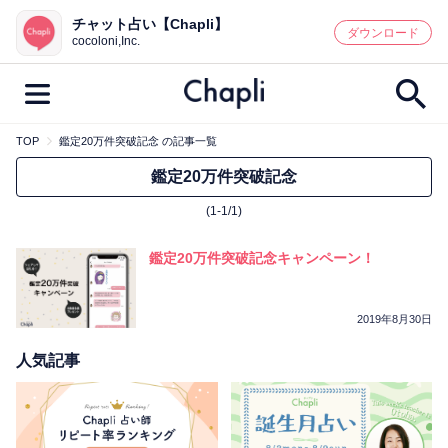
チャット占い【Chapli】
鑑定記事・占い師検索
ダウンロード
cocoloni,Inc.
TOP
鑑定20万件突破記念 の記事一覧
最新記事一覧
鑑定20万件突破記念
(1-1/1)
人気記事一覧
鑑定20万件突破記念キャンペーン！
カテゴリー別
鑑定
占い師
キャンペーン
2019年8月30日
キーワード別
人気記事
彼の気持ち
恋の行方
時期
今週の運勢
彼氏
片思い
結婚