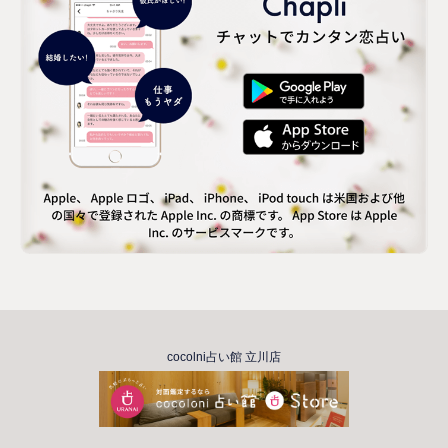
cocolni占い館 立川店