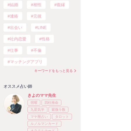
結婚
相性
復縁
連絡
元彼
出会い
LINE
社内恋愛
性格
仕事
不倫
マッチングアプリ
キーワードをもっと見る
オススメ占い師
きよのママ先生
宿曜
四柱推命
九星気学
紫微斗数
マヤ暦占い
タロット
ルノルマンカード
オラクルカード