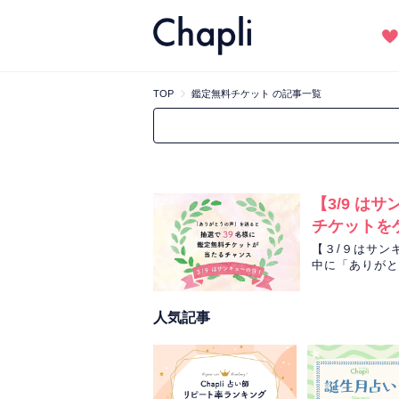
TOP
鑑定無料チケット の記事一覧
【3/9 
チケットを
【３/９はサン
中に「ありがと
たくさん送るほ
人気記事