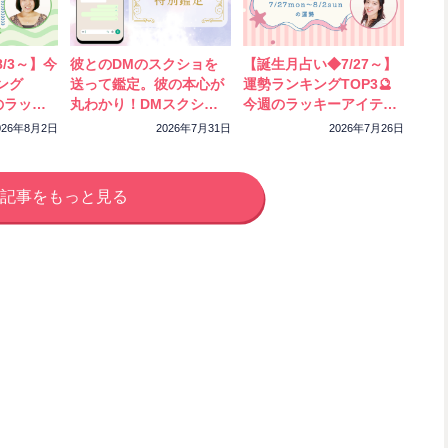
/3～】今
彼とのDMのスクショを
【誕生月占い◆7/27～】
ング
送って鑑定。彼の本心が
運勢ランキングTOP3🔮
のラッキ
丸わかり！DMスクショ
今週のラッキーアイテム
ック！
特別鑑定をスタートしま
もチェック！
026年8月2日
2026年7月31日
2026年7月26日
した
記事をもっと見る