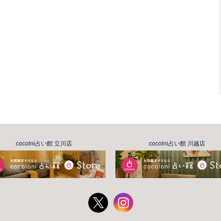
cocolni占い館 立川店
cocolni占い館 川越店