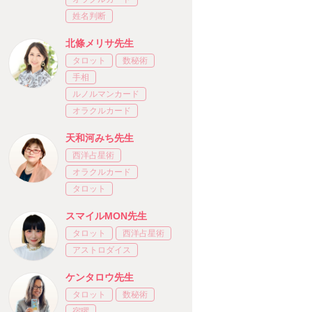
姓名判断
北條メリサ先生
タロット
数秘術
手相
ルノルマンカード
オラクルカード
天和河みち先生
西洋占星術
オラクルカード
タロット
スマイルMON先生
タロット
西洋占星術
アストロダイス
ケンタロウ先生
タロット
数秘術
宿曜