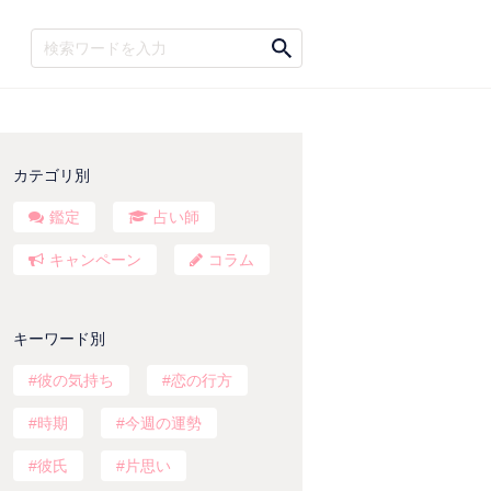
カテゴリ別
鑑定
占い師
キャンペーン
コラム
キーワード別
彼の気持ち
恋の行方
時期
今週の運勢
彼氏
片思い