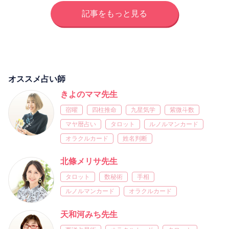
記事をもっと見る
オススメ占い師
きよのママ先生
宿曜
四柱推命
九星気学
紫微斗数
マヤ暦占い
タロット
ルノルマンカード
オラクルカード
姓名判断
北條メリサ先生
タロット
数秘術
手相
ルノルマンカード
オラクルカード
天和河みち先生