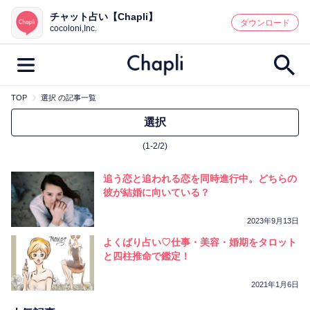
チャット占い【Chapli】
鑑定記事・占い師検索
ダウンロード
cocoloni,Inc.
TOP
選択 の記事一覧
最新記事一覧
選択
(1-2/2)
人気記事一覧
追う恋と追われる恋を同時進行中。どちらの
カテゴリー別
彼が結婚に向いている？
鑑定
占い師
キャンペーン
2023年9月13日
キーワード別
よくばり占い♡仕事・美容・婚期をタロット
と四柱推命で鑑定！
彼の気持ち
恋の行方
時期
今週の運勢
彼氏
片思い
結婚
2021年1月6日