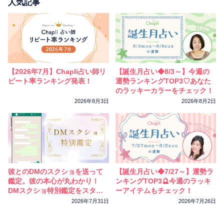
相性
復縁
連絡
人気記事
【2026年7月】Chapli占い師リ
【誕生月占い◆8/3～】今週の
ピート率ランキング発表！
運勢ランキングTOP3♡あなた
のラッキーカラーをチェック！
2026年8月3日
2026年8月2日
彼とのDMのスクショを送って
【誕生月占い◆7/27～】運勢ラ
鑑定。彼の本心が丸わかり！
ンキングTOP3🔮今週のラッキ
DMスクショ特別鑑定をスター
ーアイテムもチェック！
トしました
2026年7月31日
2026年7月26日