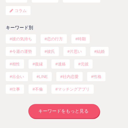
コラム
キーワード別
彼の気持ち
恋の行方
時期
今週の運勢
彼氏
片思い
結婚
相性
復縁
連絡
元彼
出会い
LINE
社内恋愛
性格
仕事
不倫
マッチングアプリ
キーワードをもっと見る