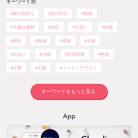
キーワード別
彼の気持ち
恋の行方
時期
今週の運勢
彼氏
片思い
結婚
相性
復縁
連絡
元彼
出会い
LINE
社内恋愛
性格
仕事
不倫
マッチングアプリ
キーワードをもっと見る
App