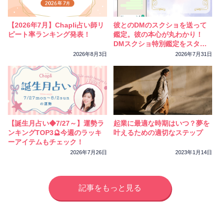
相性
復縁
連絡
【2026年7月】Chapli占い師リ
彼とのDMのスクショを送って
ピート率ランキング発表！
鑑定。彼の本心が丸わかり！
DMスクショ特別鑑定をスター
トしました
2026年8月3日
2026年7月31日
【誕生月占い◆7/27～】運勢ラ
起業に最適な時期はいつ？夢を
ンキングTOP3🔮今週のラッキ
叶えるための適切なステップ
ーアイテムもチェック！
2026年7月26日
2023年1月14日
記事をもっと見る