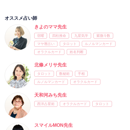
オススメ占い師
きよのママ先生
宿曜
四柱推命
九星気学
紫微斗数
マヤ暦占い
タロット
ルノルマンカード
オラクルカード
姓名判断
北條メリサ先生
タロット
数秘術
手相
ルノルマンカード
オラクルカード
天和河みち先生
西洋占星術
オラクルカード
タロット
スマイルMON先生