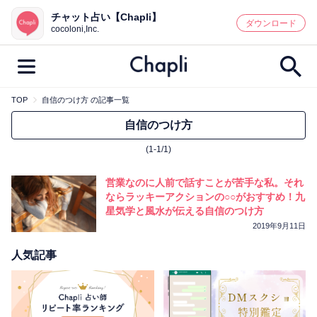
チャット占い【Chapli】
鑑定記事・占い師検索
ダウンロード
cocoloni,Inc.
TOP
自信のつけ方 の記事一覧
最新記事一覧
自信のつけ方
(1-1/1)
人気記事一覧
営業なのに人前で話すことが苦手な私。それ
カテゴリー別
ならラッキーアクションの○○がおすすめ！九
星気学と風水が伝える自信のつけ方
鑑定
占い師
キャンペーン
2019年9月11日
キーワード別
人気記事
彼の気持ち
恋の行方
時期
今週の運勢
彼氏
片思い
結婚