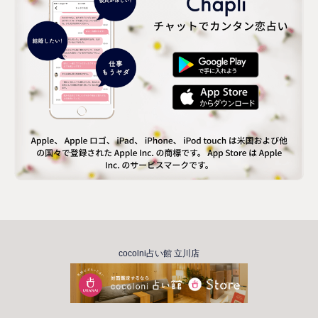
cocolni占い館 立川店