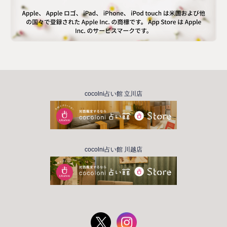
cocolni占い館 立川店
cocolni占い館 川越店