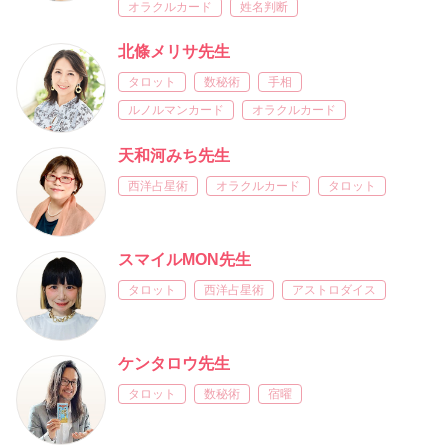
オラクルカード
姓名判断
北條メリサ先生
タロット
数秘術
手相
ルノルマンカード
オラクルカード
天和河みち先生
西洋占星術
オラクルカード
タロット
スマイルMON先生
タロット
西洋占星術
アストロダイス
ケンタロウ先生
タロット
数秘術
宿曜