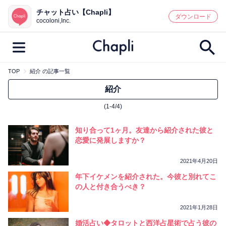
チャット占い【Chapli】
鑑定記事・占い師検索
ダウンロード
cocoloni,Inc.
TOP
紹介 の記事一覧
最新記事一覧
紹介
(1-4/4)
人気記事一覧
知り合って1ヶ月。友達から紹介された彼と
カテゴリー別
恋愛に発展しますか？
鑑定
占い師
キャンペーン
2021年4月20日
キーワード別
年下イケメンを紹介された。今彼と別れてこ
の人と付き合うべき？
彼の気持ち
恋の行方
時期
今週の運勢
彼氏
片思い
結婚
2021年1月28日
婚活占い◆タロットと西洋占星術で占う彼の