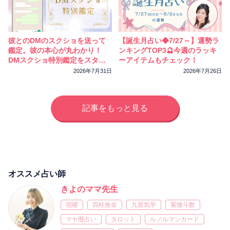
彼とのDMのスクショを送って
【誕生月占い◆7/27～】運勢ラ
鑑定。彼の本心が丸わかり！
ンキングTOP3🔮今週のラッキ
DMスクショ特別鑑定をスター
ーアイテムもチェック！
トしました
2026年7月31日
2026年7月26日
記事をもっと見る
オススメ占い師
きよのママ先生
宿曜
四柱推命
九星気学
紫微斗数
マヤ暦占い
タロット
ルノルマンカード