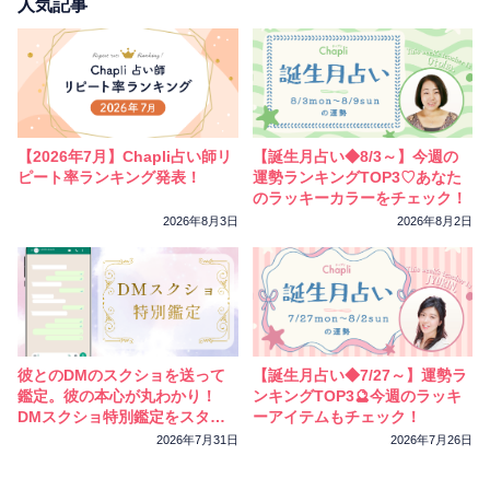
相性
復縁
連絡
人気記事
【2026年7月】Chapli占い師リ
【誕生月占い◆8/3～】今週の
ピート率ランキング発表！
運勢ランキングTOP3♡あなた
のラッキーカラーをチェック！
2026年8月3日
2026年8月2日
彼とのDMのスクショを送って
【誕生月占い◆7/27～】運勢ラ
鑑定。彼の本心が丸わかり！
ンキングTOP3🔮今週のラッキ
DMスクショ特別鑑定をスター
ーアイテムもチェック！
トしました
2026年7月31日
2026年7月26日