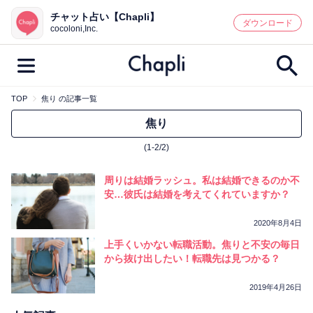
チャット占い【Chapli】
鑑定記事・占い師検索
ダウンロード
cocoloni,Inc.
TOP
焦り の記事一覧
最新記事一覧
焦り
(1-2/2)
人気記事一覧
周りは結婚ラッシュ。私は結婚できるのか不
カテゴリー別
安…彼氏は結婚を考えてくれていますか？
鑑定
占い師
キャンペーン
2020年8月4日
キーワード別
上手くいかない転職活動。焦りと不安の毎日
から抜け出したい！転職先は見つかる？
彼の気持ち
恋の行方
時期
今週の運勢
彼氏
片思い
結婚
2019年4月26日