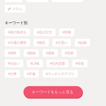
コラム
キーワード別
彼の気持ち
恋の行方
時期
今週の運勢
彼氏
片思い
結婚
相性
復縁
連絡
元彼
出会い
LINE
社内恋愛
性格
仕事
不倫
マッチングアプリ
キーワードをもっと見る