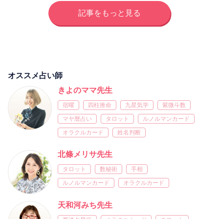
記事をもっと見る
オススメ占い師
きよのママ先生
宿曜
四柱推命
九星気学
紫微斗数
マヤ暦占い
タロット
ルノルマンカード
オラクルカード
姓名判断
北條メリサ先生
タロット
数秘術
手相
ルノルマンカード
オラクルカード
天和河みち先生