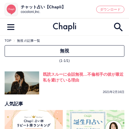
チャット占い【Chapli】
鑑定記事・占い師検索
ダウンロード
cocoloni,Inc.
TOP
無視 の記事一覧
最新記事一覧
無視
(1-1/1)
人気記事一覧
既読スルーに会話無視…不倫相手の彼が最近
カテゴリー別
私を避けている理由
鑑定
占い師
キャンペーン
2021年2月16日
キーワード別
人気記事
彼の気持ち
恋の行方
時期
今週の運勢
彼氏
片思い
結婚