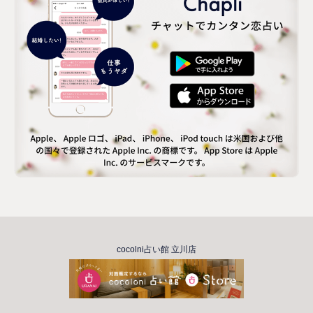
cocolni占い館 立川店