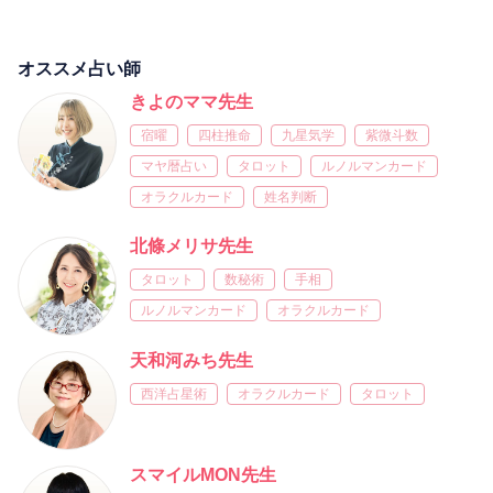
オススメ占い師
きよのママ先生
宿曜
四柱推命
九星気学
紫微斗数
マヤ暦占い
タロット
ルノルマンカード
オラクルカード
姓名判断
北條メリサ先生
タロット
数秘術
手相
ルノルマンカード
オラクルカード
天和河みち先生
西洋占星術
オラクルカード
タロット
スマイルMON先生