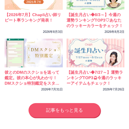
相性
復縁
連絡
【2026年7月】Chapli占い師リ
【誕生月占い◆8/3～】今週の
ピート率ランキング発表！
運勢ランキングTOP3♡あなた
のラッキーカラーをチェック！
2026年8月3日
2026年8月2日
彼とのDMのスクショを送って
【誕生月占い◆7/27～】運勢ラ
鑑定。彼の本心が丸わかり！
ンキングTOP3🔮今週のラッキ
DMスクショ特別鑑定をスター
ーアイテムもチェック！
トしました
2026年7月31日
2026年7月26日
記事をもっと見る