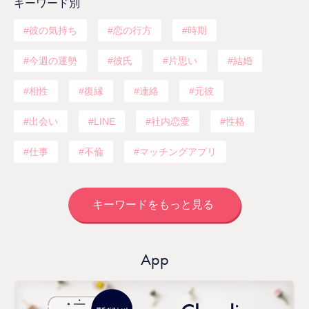
キーワード別
彼の気持ち
恋の行方
時期
今週の運勢
彼氏
片思い
結婚
相性
復縁
連絡
元彼
出会い
LINE
社内恋愛
性格
仕事
不倫
マッチングアプリ
キーワードをもっと見る
App