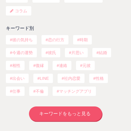
コラム
キーワード別
彼の気持ち
恋の行方
時期
今週の運勢
彼氏
片思い
結婚
相性
復縁
連絡
元彼
出会い
LINE
社内恋愛
性格
仕事
不倫
マッチングアプリ
キーワードをもっと見る