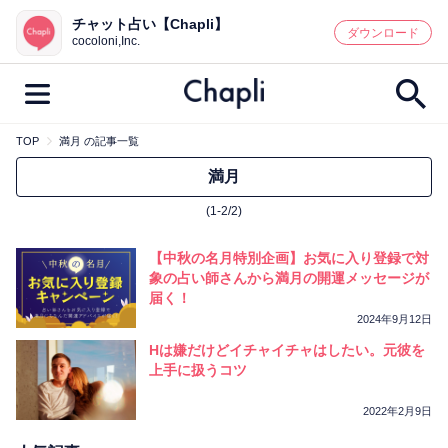
チャット占い【Chapli】
鑑定記事・占い師検索
ダウンロード
cocoloni,Inc.
TOP
満月 の記事一覧
最新記事一覧
満月
(1-2/2)
人気記事一覧
【中秋の名月特別企画】お気に入り登録で対
カテゴリー別
象の占い師さんから満月の開運メッセージが
届く！
鑑定
占い師
キャンペーン
2024年9月12日
キーワード別
Hは嫌だけどイチャイチャはしたい。元彼を
上手に扱うコツ
彼の気持ち
恋の行方
時期
今週の運勢
彼氏
片思い
結婚
2022年2月9日