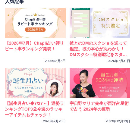
相性
復縁
連絡
人気記事
【2026年7月】Chapli占い師リ
彼とのDMのスクショを送って
ピート率ランキング発表！
鑑定。彼の本心が丸わかり！
DMスクショ特別鑑定をスター
トしました
2026年8月3日
2026年7月31日
【誕生月占い◆7/27～】運勢ラ
宇宙野マリア先生が西洋占星術
ンキングTOP3🔮今週のラッキ
で占う 2024年の運勢
ーアイテムもチェック！
2026年7月26日
2023年12月13日