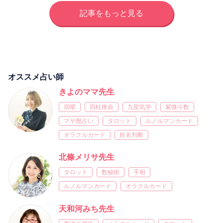
記事をもっと見る
オススメ占い師
きよのママ先生
宿曜
四柱推命
九星気学
紫微斗数
マヤ暦占い
タロット
ルノルマンカード
オラクルカード
姓名判断
北條メリサ先生
タロット
数秘術
手相
ルノルマンカード
オラクルカード
天和河みち先生