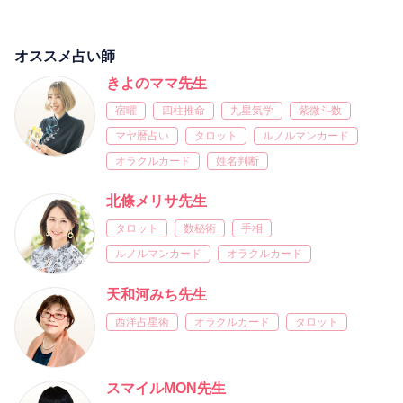
オススメ占い師
きよのママ先生
宿曜
四柱推命
九星気学
紫微斗数
マヤ暦占い
タロット
ルノルマンカード
オラクルカード
姓名判断
北條メリサ先生
タロット
数秘術
手相
ルノルマンカード
オラクルカード
天和河みち先生
西洋占星術
オラクルカード
タロット
スマイルMON先生