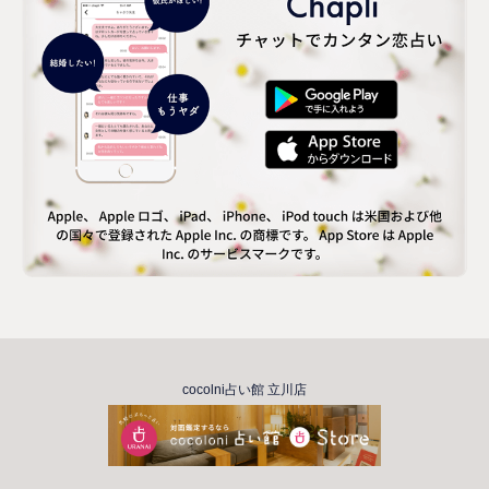
cocolni占い館 立川店