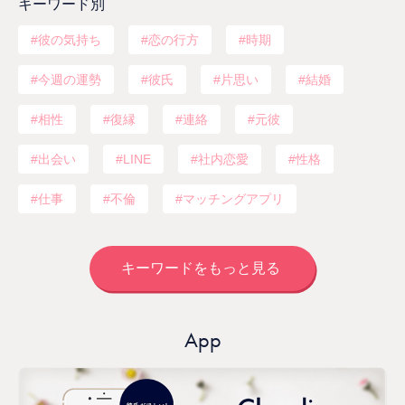
キーワード別
彼の気持ち
恋の行方
時期
今週の運勢
彼氏
片思い
結婚
相性
復縁
連絡
元彼
出会い
LINE
社内恋愛
性格
仕事
不倫
マッチングアプリ
キーワードをもっと見る
App