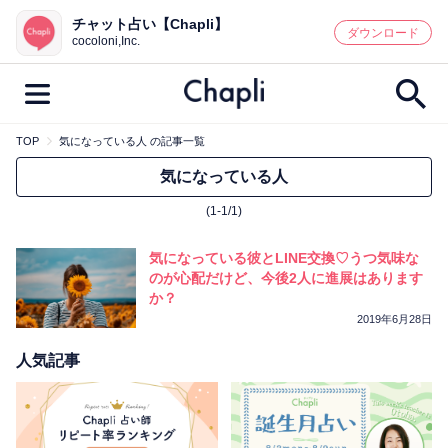
チャット占い【Chapli】
鑑定記事・占い師検索
ダウンロード
cocoloni,Inc.
TOP
気になっている人 の記事一覧
最新記事一覧
気になっている人
(1-1/1)
人気記事一覧
気になっている彼とLINE交換♡うつ気味な
カテゴリー別
のが心配だけど、今後2人に進展はあります
か？
鑑定
占い師
キャンペーン
2019年6月28日
キーワード別
人気記事
彼の気持ち
恋の行方
時期
今週の運勢
彼氏
片思い
結婚