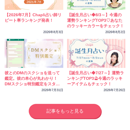
相性
復縁
連絡
【2026年7月】Chapli占い師リ
【誕生月占い◆8/3～】今週の
ピート率ランキング発表！
運勢ランキングTOP3♡あなた
のラッキーカラーをチェック！
2026年8月3日
2026年8月2日
彼とのDMのスクショを送って
【誕生月占い◆7/27～】運勢ラ
鑑定。彼の本心が丸わかり！
ンキングTOP3🔮今週のラッキ
DMスクショ特別鑑定をスター
ーアイテムもチェック！
トしました
2026年7月31日
2026年7月26日
記事をもっと見る