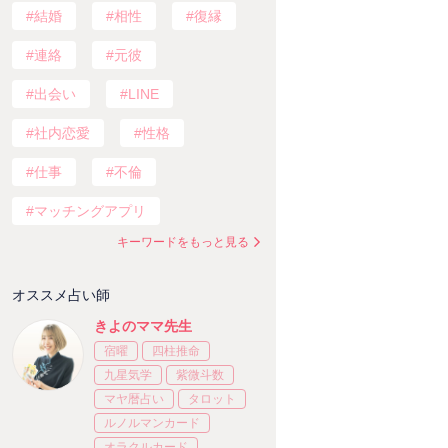
結婚
相性
復縁
連絡
元彼
出会い
LINE
社内恋愛
性格
仕事
不倫
マッチングアプリ
キーワードをもっと見る
オススメ占い師
きよのママ先生
宿曜
四柱推命
九星気学
紫微斗数
マヤ暦占い
タロット
ルノルマンカード
オラクルカード