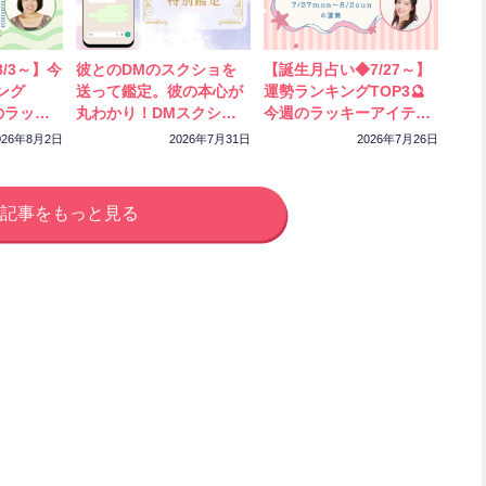
/3～】今
彼とのDMのスクショを
【誕生月占い◆7/27～】
ング
送って鑑定。彼の本心が
運勢ランキングTOP3🔮
のラッキ
丸わかり！DMスクショ
今週のラッキーアイテム
ック！
特別鑑定をスタートしま
もチェック！
026年8月2日
2026年7月31日
2026年7月26日
した
記事をもっと見る