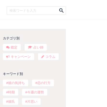
カテゴリ別
鑑定
占い師
キャンペーン
コラム
キーワード別
彼の気持ち
恋の行方
時期
今週の運勢
彼氏
片思い