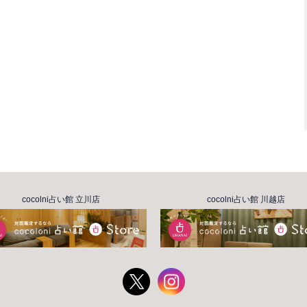
cocolni占い館 立川店
cocolni占い館 川越店