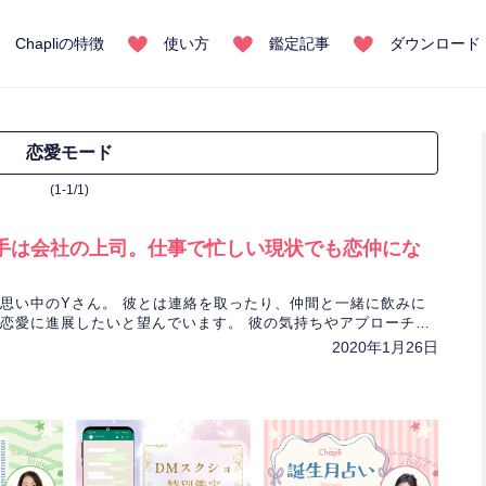
Chapliの特徴
使い方
鑑定記事
ダウンロード
恋愛モード
(1-1/1)
手は会社の上司。仕事で忙しい現状でも恋仲にな
思い中のYさん。 彼とは連絡を取ったり、仲間と一緒に飲みに
恋愛に進展したいと望んでいます。 彼の気持ちやアプローチ法
通して伝えていきます。
2020年1月26日