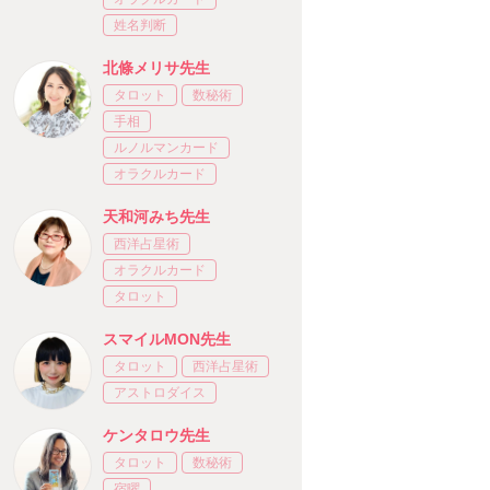
姓名判断
北條メリサ先生
タロット
数秘術
手相
ルノルマンカード
オラクルカード
天和河みち先生
西洋占星術
オラクルカード
タロット
スマイルMON先生
タロット
西洋占星術
アストロダイス
ケンタロウ先生
タロット
数秘術
宿曜