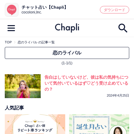
チャット占い【Chapli】
鑑定記事・占い師検索
ダウンロード
cocoloni,Inc.
TOP
恋のライバル の記事一覧
最新記事一覧
恋のライバル
(1-1/1)
人気記事一覧
告白はしていないけど、彼は私の気持ちにつ
カテゴリー別
いて気付いているはず♡どう受け止めている
の？
鑑定
占い師
キャンペーン
2024年4月25日
キーワード別
人気記事
彼の気持ち
恋の行方
時期
今週の運勢
彼氏
片思い
結婚