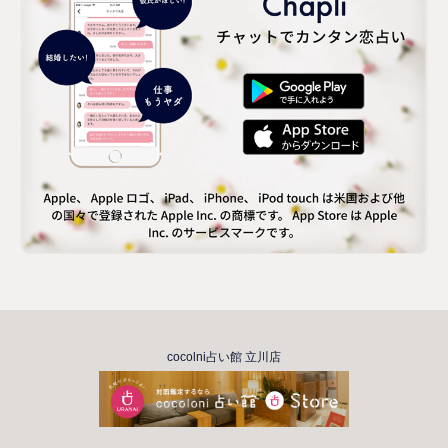
cocolni占い館 立川店