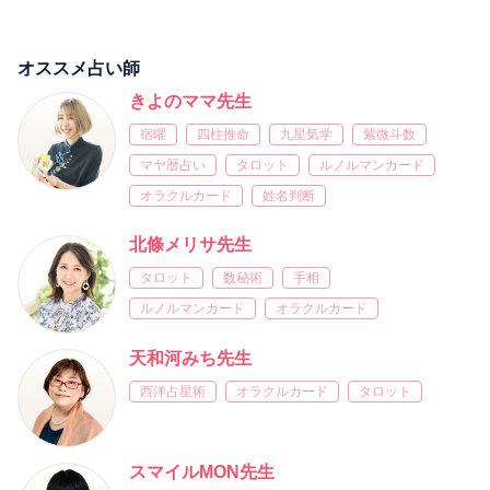
オススメ占い師
きよのママ先生
宿曜
四柱推命
九星気学
紫微斗数
マヤ暦占い
タロット
ルノルマンカード
オラクルカード
姓名判断
北條メリサ先生
タロット
数秘術
手相
ルノルマンカード
オラクルカード
天和河みち先生
西洋占星術
オラクルカード
タロット
スマイルMON先生