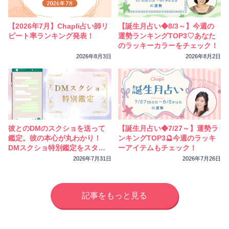
相性
復縁
連絡
【2026年7月】Chapli占い師リ
【誕生月占い◆8/3～】今週の
ピート率ランキング発表！
運勢ランキングTOP3♡あなた
のラッキーカラーをチェック！
2026年8月3日
2026年8月2日
彼とのDMのスクショを送って
【誕生月占い◆7/27～】運勢ラ
鑑定。彼の本心が丸わかり！
ンキングTOP3🔮今週のラッキ
DMスクショ特別鑑定をスター
ーアイテムもチェック！
トしました
2026年7月31日
2026年7月26日
記事をもっと見る