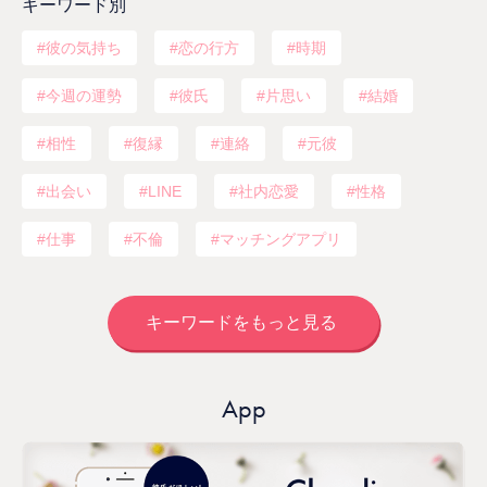
キーワード別
彼の気持ち
恋の行方
時期
今週の運勢
彼氏
片思い
結婚
相性
復縁
連絡
元彼
出会い
LINE
社内恋愛
性格
仕事
不倫
マッチングアプリ
キーワードをもっと見る
App