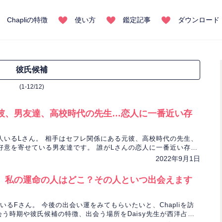
Chapliの特徴
使い方
鑑定記事
ダウンロード
彼氏候補
(1-12/12)
彼、男友達、高校時代の先生…恋人に一番近い存
人いるLさん。 相手はセフレ関係にある元彼、高校時代の先生、
好意を寄せている男友達です。 誰がLさんの恋人に一番近い存在
io先生が占います。
2022年9月1日
】私の運命の人はどこ？その人といつ出会えます
いるFさん。 今後の出会い運をみてもらいたいと、Chapliを訪
会う時期や彼氏候補の特徴、出会う場所をDaisy先生が西洋占星