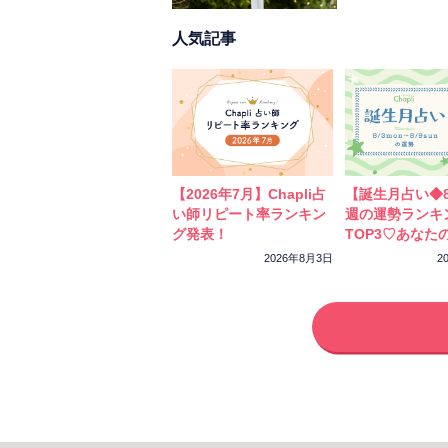
人気記事
【2026年7月】Chapli占
【誕生月占い◆8
い師リピート率ランキン
週の運勢ランキ
グ発表！
TOP3♡あなた
ーカラーをチェ
2026年8月3日
2