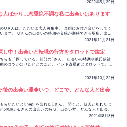
います。
2022年5月29日
な人ばかり…恋愛絶不調な私に出会いはあります
のOさんは、ただいま恋人募集中。 真剣にお付き合いをしてく
います。 Oさんの出会いの時期や良縁が期待できる場所、出会
占います。
2021年11月21日
探し中！出会いと転職の行方をタロットで鑑定
ちらも「探している」状態のJさん。 出会いの時期や彼氏候補
動のコツが知りたいとのこと。 インド占星術とタロットで、恋
を占います。
2021年10月22日
た後の出会い運◆いつ、どこで、どんな人と出会
もらいたいとChapliを訪れたEさん。 聞くと、彼氏と別れたば
Rino先生がEさんの出会いの時期、出会い方、どんな人と出会う
ロットで占います。
2021年8月8日