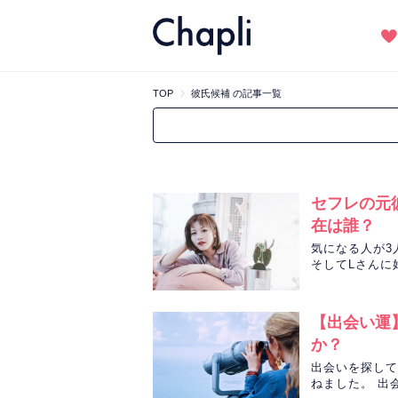
TOP
彼氏候補 の記事一覧
セフレの元
在は誰？
気になる人が3
そしてLさんに
なのか、mich
【出会い運
か？
出会いを探して
ねました。 出