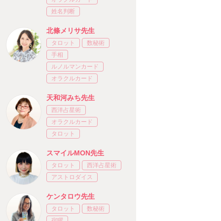
姓名判断
北條メリサ先生
タロット
数秘術
手相
ルノルマンカード
オラクルカード
天和河みち先生
西洋占星術
オラクルカード
タロット
スマイルMON先生
タロット
西洋占星術
アストロダイス
ケンタロウ先生
タロット
数秘術
宿曜