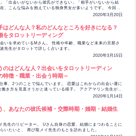
」「出会いがないから彼氏ができない」「相手がいないから結
在、こんな悩みを抱えている独身男女が多いようです。 今回
訪れたRさんもその1人。 龍泉先生が、Rさんの出会い運と結婚運を流
2020年3月20日
占います。
手はどんな人？私のどんなところを好きになる？
婚をタロットリーディング
会いを求めているMさん。 性格や年齢、職業など未来の旦那さ
波先生がタロットで詳しく占います。
2020年3月15日
うのはどんな人？出会いをタロットリーディン
の特徴・職業・出会う時期～
仕事、2つのことで悩んでいます。 恋愛はこれからの出会い運に
は働き方を見直そうかと迷っている様子。 アクアマリン先生が2
ロットで占っていきます。
2020年1月14日
う、あなたの彼氏候補・交際時期・婚期・結婚生
イ先生のリピーター。 Uさん自身の恋愛、結婚にまつわることに
らいたいと、 再び龍メイ先生のもとを訪れました。