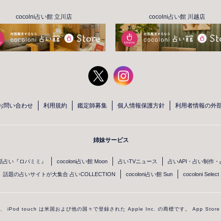
cocolni占い館 立川店
cocolni占い館 川越店
お問い合わせ
利用規約
鑑定師募集
個人情報保護方針
利用者情報の外
姉妹サービス
話占い『ロバミミ』
cocoloni占い館 Moon
占いTVニュース
占いAPI・占い制作
話題の占いサイトが大集合 占いCOLLECTION
cocoloni占い館 Sun
cocoloni Select
one、 iPod touch は米国および他の国々で登録された Apple Inc. の商標です。 App Sto