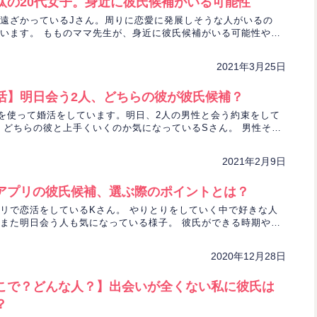
汰の20代女子。身近に彼氏候補がいる可能性
遠ざかっているJさん。周りに恋愛に発展しそうな人がいるの
います。 もものママ先生が、身近に彼氏候補がいる可能性や今
、タロットで占います。
2021年3月25日
活】明日会う2人、どちらの彼が彼氏候補？
を使って婚活をしています。明日、2人の男性と会う約束をして
 どちらの彼と上手くいくのか気になっているSさん。 男性それ
の行方を占います。
2021年2月9日
アプリの彼氏候補、選ぶ際のポイントとは？
リで恋活をしているKさん。 やりとりをしていく中で好きな人
また明日会う人も気になっている様子。 彼氏ができる時期や彼
なのかを占います。
2020年12月28日
こで？どんな人？】出会いが全くない私に彼氏は
？