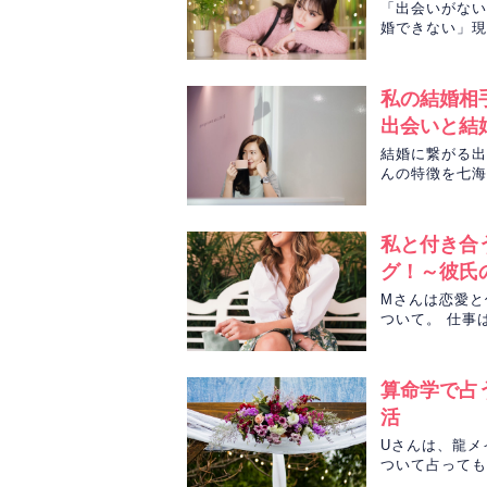
「出会いがない
婚できない」現
Chapliを
動性九星気術で
私の結婚相
出会いと結
結婚に繋がる出
んの特徴を七海
私と付き合
グ！～彼氏
Mさんは恋愛と
ついて。 仕事
つのお悩みをタ
算命学で占
活
Uさんは、龍メ
ついて占っても