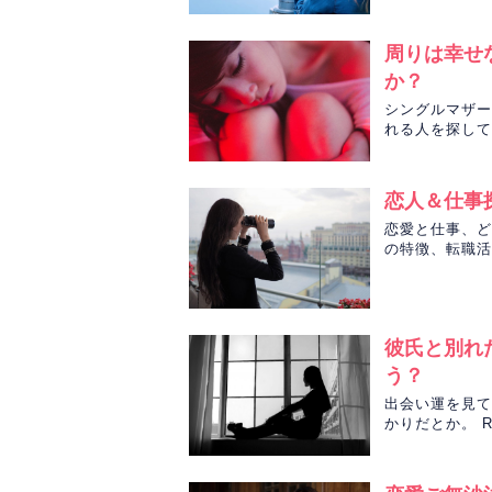
術と数秘術で占
周りは幸せ
か？
シングルマザー
れる人を探して
う異性の特徴を
恋人＆仕事
恋愛と仕事、ど
の特徴、転職活
愛運と転職活動
彼氏と別れ
う？
出会い運を見て
かりだとか。 
かを数秘術とタ