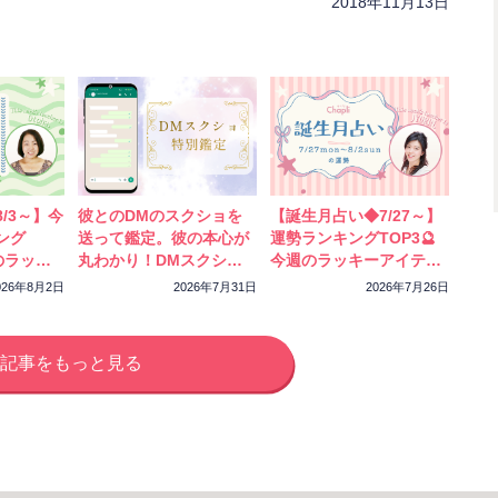
2018年11月13日
/3～】今
彼とのDMのスクショを
【誕生月占い◆7/27～】
ング
送って鑑定。彼の本心が
運勢ランキングTOP3🔮
のラッキ
丸わかり！DMスクショ
今週のラッキーアイテム
ック！
特別鑑定をスタートしま
もチェック！
026年8月2日
2026年7月31日
2026年7月26日
した
記事をもっと見る