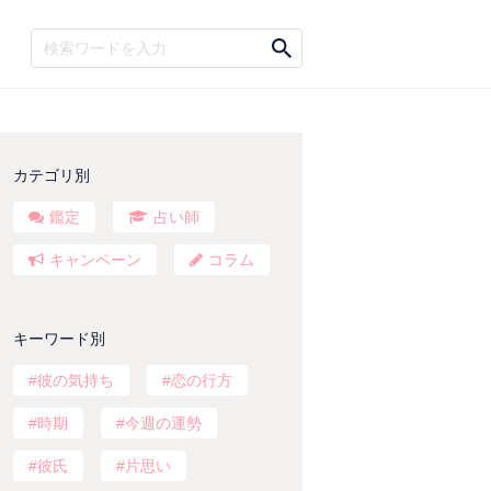
カテゴリ別
鑑定
占い師
キャンペーン
コラム
キーワード別
彼の気持ち
恋の行方
時期
今週の運勢
彼氏
片思い