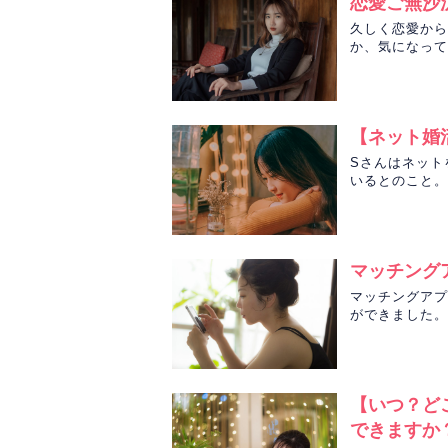
恋愛ご無沙
久しく恋愛から
か、気になって
後の出会い運を
【ネット婚
Sさんはネット
いるとのこと。
ぞれの性格や恋
マッチング
マッチングアプ
ができました。
氏候補はどちら
【いつ？ど
できますか