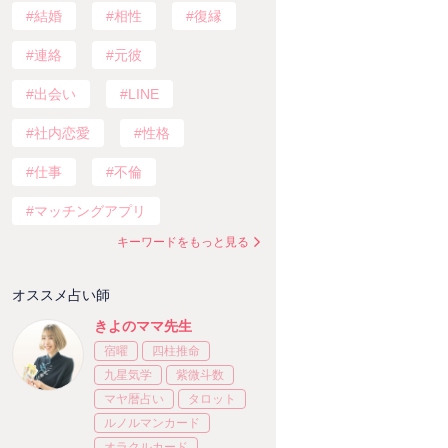
結婚
相性
復縁
連絡
元彼
出会い
LINE
社内恋愛
性格
仕事
不倫
マッチングアプリ
キーワードをもっと見る
オススメ占い師
きよのママ先生
宿曜
四柱推命
九星気学
紫微斗数
マヤ暦占い
タロット
ルノルマンカード
オラクルカード