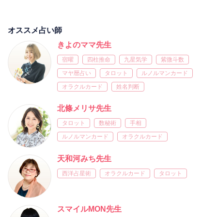
オススメ占い師
きよのママ先生
宿曜
四柱推命
九星気学
紫微斗数
マヤ暦占い
タロット
ルノルマンカード
オラクルカード
姓名判断
北條メリサ先生
タロット
数秘術
手相
ルノルマンカード
オラクルカード
天和河みち先生
西洋占星術
オラクルカード
タロット
スマイルMON先生