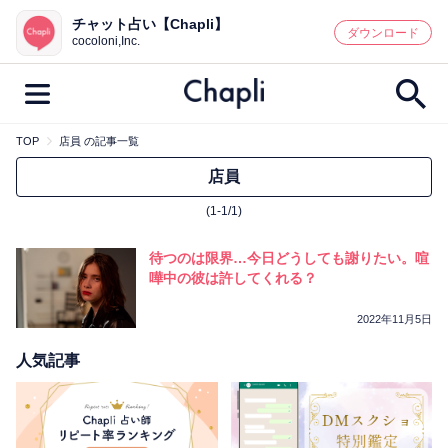
チャット占い【Chapli】
鑑定記事・占い師検索
ダウンロード
cocoloni,Inc.
TOP
店員 の記事一覧
最新記事一覧
店員
(1-1/1)
人気記事一覧
待つのは限界…今日どうしても謝りたい。喧
カテゴリー別
嘩中の彼は許してくれる？
鑑定
占い師
キャンペーン
2022年11月5日
キーワード別
人気記事
彼の気持ち
恋の行方
時期
今週の運勢
彼氏
片思い
結婚