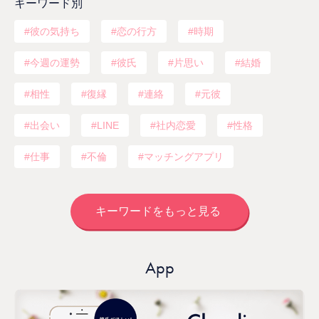
キーワード別
彼の気持ち
恋の行方
時期
今週の運勢
彼氏
片思い
結婚
相性
復縁
連絡
元彼
出会い
LINE
社内恋愛
性格
仕事
不倫
マッチングアプリ
キーワードをもっと見る
App