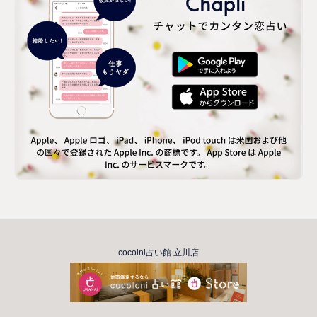
cocolni占い館 立川店