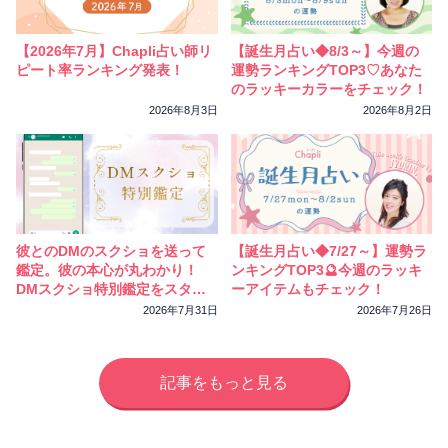
相性
復縁
連絡
【2026年7月】Chapli占い師リ
【誕生月占い◆8/3～】今週の
ピート率ランキング発表！
運勢ランキングTOP3♡あなた
のラッキーカラーをチェック！
2026年8月3日
2026年8月2日
彼とのDMのスクショを送って
【誕生月占い◆7/27～】運勢ラ
鑑定。彼の本心が丸わかり！
ンキングTOP3🔮今週のラッキ
DMスクショ特別鑑定をスター
ーアイテムもチェック！
トしました
2026年7月31日
2026年7月26日
記事をもっと見る