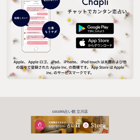
cocolni占い館 立川店