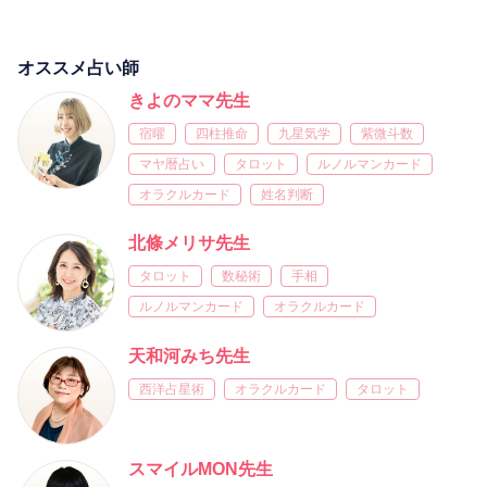
オススメ占い師
きよのママ先生
宿曜
四柱推命
九星気学
紫微斗数
マヤ暦占い
タロット
ルノルマンカード
オラクルカード
姓名判断
北條メリサ先生
タロット
数秘術
手相
ルノルマンカード
オラクルカード
天和河みち先生
西洋占星術
オラクルカード
タロット
スマイルMON先生