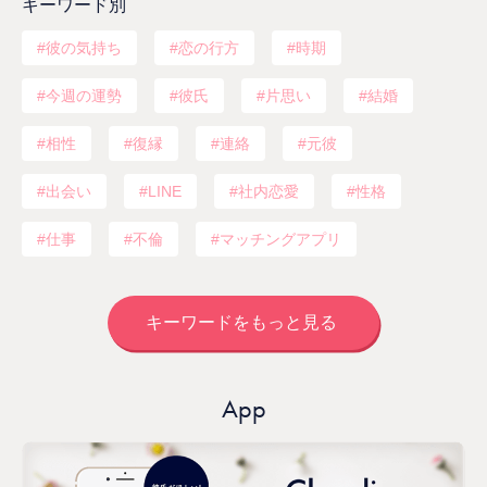
キーワード別
彼の気持ち
恋の行方
時期
今週の運勢
彼氏
片思い
結婚
相性
復縁
連絡
元彼
出会い
LINE
社内恋愛
性格
仕事
不倫
マッチングアプリ
キーワードをもっと見る
App