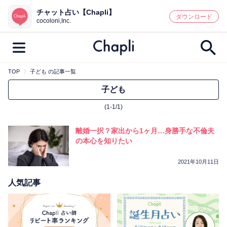
チャット占い【Chapli】
鑑定記事・占い師検索
ダウンロード
cocoloni,Inc.
TOP
子ども の記事一覧
最新記事一覧
子ども
(1-1/1)
人気記事一覧
離婚一択？家出から1ヶ月…身勝手な不倫夫
カテゴリー別
の本心を知りたい
鑑定
占い師
キャンペーン
2021年10月11日
キーワード別
人気記事
彼の気持ち
恋の行方
時期
今週の運勢
彼氏
片思い
結婚