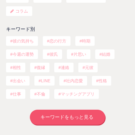
コラム
キーワード別
彼の気持ち
恋の行方
時期
今週の運勢
彼氏
片思い
結婚
相性
復縁
連絡
元彼
出会い
LINE
社内恋愛
性格
仕事
不倫
マッチングアプリ
キーワードをもっと見る