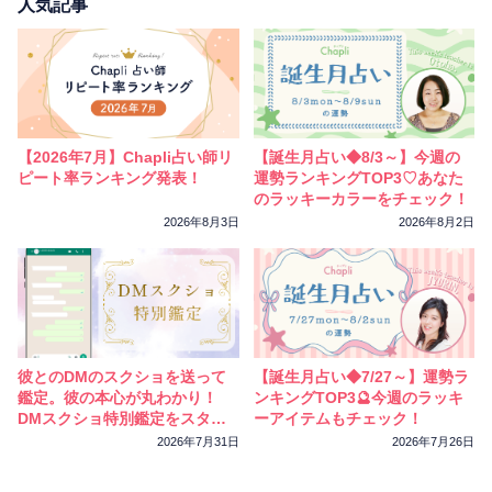
相性
復縁
連絡
人気記事
【2026年7月】Chapli占い師リ
【誕生月占い◆8/3～】今週の
ピート率ランキング発表！
運勢ランキングTOP3♡あなた
のラッキーカラーをチェック！
2026年8月3日
2026年8月2日
彼とのDMのスクショを送って
【誕生月占い◆7/27～】運勢ラ
鑑定。彼の本心が丸わかり！
ンキングTOP3🔮今週のラッキ
DMスクショ特別鑑定をスター
ーアイテムもチェック！
トしました
2026年7月31日
2026年7月26日