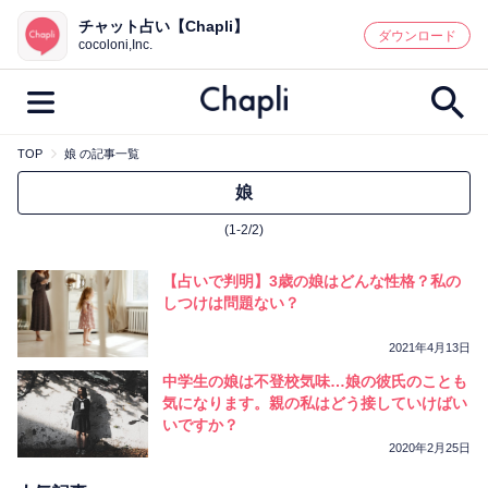
チャット占い【Chapli】
鑑定記事・占い師検索
ダウンロード
cocoloni,Inc.
TOP
娘 の記事一覧
最新記事一覧
娘
(1-2/2)
人気記事一覧
【占いで判明】3歳の娘はどんな性格？私の
カテゴリー別
しつけは問題ない？
鑑定
占い師
キャンペーン
2021年4月13日
キーワード別
中学生の娘は不登校気味…娘の彼氏のことも
気になります。親の私はどう接していけばい
彼の気持ち
恋の行方
時期
いですか？
今週の運勢
彼氏
片思い
結婚
2020年2月25日