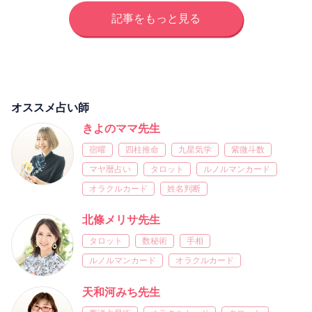
記事をもっと見る
オススメ占い師
きよのママ先生
宿曜
四柱推命
九星気学
紫微斗数
マヤ暦占い
タロット
ルノルマンカード
オラクルカード
姓名判断
北條メリサ先生
タロット
数秘術
手相
ルノルマンカード
オラクルカード
天和河みち先生